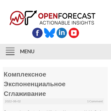
MENU
Skip
Комплексное
to
content
Экспоненциальное
Сглаживание
2022-08-02
1 Comment