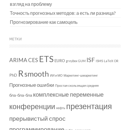
взгляд на проблему
Точность прогнозных методов: а есть ли разница?
Прогнозирование как самоцель
МЕТКИ
ETS
ISF
ARIMA
CES
EURO
greybox
GUM
ISMS
LaTeX
OR
R
smooth
PhD
ИИ и МО
Маркетинг-шмаркетинг
Прогнозные ошибки
Простая скользящая средняя
комплексные переменные
бла-бла-бла
презентация
конференции
нефть
прерывистый спрос
программирование