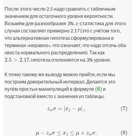
После этого число 2.5 надо сравнить с табличным
значением для остаточного уровня вероятности.
Возьмём для разнообразия 3%. z-статистика для этого
случая составляет примерно 2.17 (это с учётом того,
что альтернативная гипотеза сформулирована в
терминах «неравно», что означает, что надо отсечь оба
хвоста нормального распределения). Так как
2.5
>
2.17
, гипотеза отклоняется на 3% уровне.
2.5
>
2.17
К точно такому же выводу можно прийти, если мы
построим доверительный интервал. Делается это
(6)
путём простых манипуляций в формуле
и
(6)
подстановкой вместо z значения из таблицы.
=
|
−
|
,
(7)
(7)
z
α
σ
=
|
x
j
−
μ
|
,
z
σ
x
μ
α
j
−
≤
≤
+
.
(8)
(8)
μ
−
z
α
σ
≤
x
j
≤
μ
+
z
α
σ
.
μ
z
σ
x
μ
z
σ
α
j
α