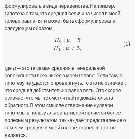
формулировать в виде неравенства. Например,
гипотеза о том, что средняя величина чисел в моей
голове равна пяти может быть сформулирована
следующим образом:
:
=
5
H
μ
0
(1)
(1)
H
0
:
μ
=
5
H
1
:
μ
≠
5
,
:
≠
5
,
H
μ
1
где
— это та самая средняя в генеральной
μ
μ
совокупности всех чисел в моей голове. Если такую
гипотезу не удастся опровергнуть, то это не означает,
что средняя действительно равна пяти. Это скорее
означает что мы не смогли найти доказательств
обратного. В этом смысле отвержение нулевой
гипотезы в пользу альтернативной является более
полезным результатом, так как даёт представление о
том, чем средняя в моей голове, скорее всего, не
является.