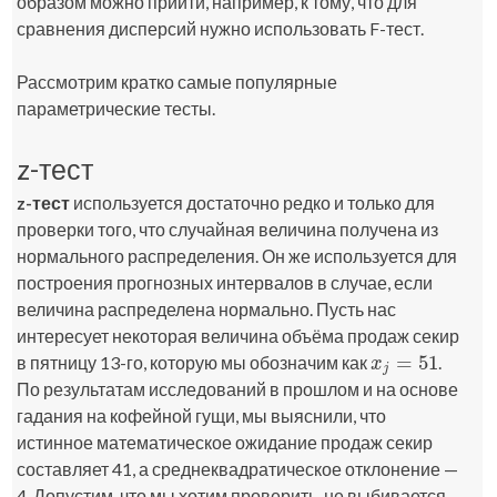
образом можно прийти, например, к тому, что для
сравнения дисперсий нужно использовать F-тест.
Рассмотрим кратко самые популярные
параметрические тесты.
z-тест
z-тест
используется достаточно редко и только для
проверки того, что случайная величина получена из
нормального распределения. Он же используется для
построения прогнозных интервалов в случае, если
величина распределена нормально. Пусть нас
интересует некоторая величина объёма продаж секир
=
51
в пятницу 13-го, которую мы обозначим как
.
x
j
=
51
x
j
По результатам исследований в прошлом и на основе
гадания на кофейной гущи, мы выяснили, что
истинное математическое ожидание продаж секир
составляет 41, а среднеквадратическое отклонение —
4. Допустим, что мы хотим проверить, не выбивается