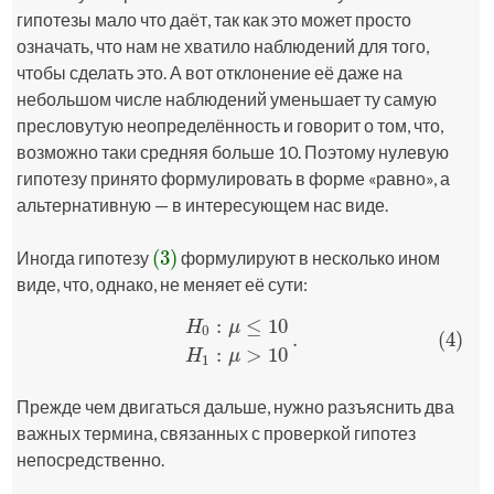
гипотезы мало что даёт, так как это может просто
означать, что нам не хватило наблюдений для того,
чтобы сделать это. А вот отклонение её даже на
небольшом числе наблюдений уменьшает ту самую
пресловутую неопределённость и говорит о том, что,
возможно таки средняя больше 10. Поэтому нулевую
гипотезу принято формулировать в форме «равно», а
альтернативную — в интересующем нас виде.
(3)
Иногда гипотезу
формулируют в несколько ином
(3)
виде, что, однако, не меняет её сути:
:
≤
10
H
μ
0
.
(4)
(4)
H
0
:
μ
≤
10
H
1
:
μ
>
10
.
:
>
10
H
μ
1
Прежде чем двигаться дальше, нужно разъяснить два
важных термина, связанных с проверкой гипотез
непосредственно.