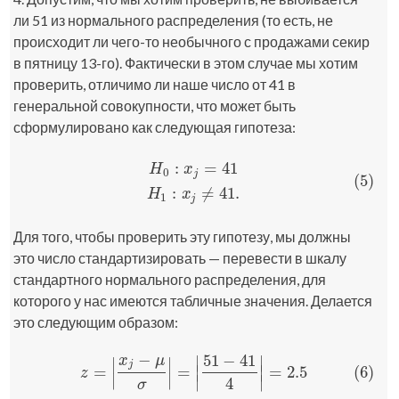
ли 51 из нормального распределения (то есть, не
происходит ли чего-то необычного с продажами секир
в пятницу 13-го). Фактически в этом случае мы хотим
проверить, отличимо ли наше число от 41 в
генеральной совокупности, что может быть
сформулировано как следующая гипотеза:
:
=
41
H
x
0
j
(5)
(5)
H
0
:
x
j
=
41
H
1
:
x
j
≠
41
.
:
≠
41
.
H
x
1
j
Для того, чтобы проверить эту гипотезу, мы должны
это число стандартизировать — перевести в шкалу
стандартного нормального распределения, для
которого у нас имеются табличные значения. Делается
это следующим образом:
−
51
−
41
∣
∣
x
μ
∣
∣
j
=
=
∣
∣
=
2.5
(6)
(6)
z
=
|
x
j
−
μ
σ
|
=
|
51
−
41
4
|
=
2.5
z
∣
∣
∣
∣
4
σ