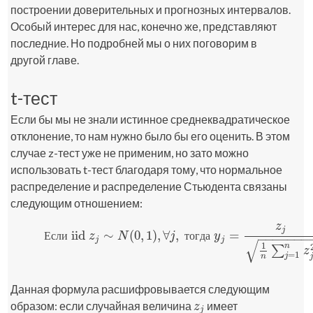
построении доверительных и прогнозных интервалов.
Особый интерес для нас, конечно же, представляют
последние. Но подробней мы о них поговорим в
другой главе.
t-тест
Если бы мы не знали истинное среднеквадратическое
отклонение, то нам нужно было бы его оценить. В этом
случае z-тест уже не применим, но зато можно
использовать t-тест благодаря тому, что нормальное
распределение и распределение Стьюдента связаны
следующим отношением:
z
j
iid
∼
(
0
,
1
)
,
∀
,
=
Е
с
л
и
т
о
г
д
а
z
N
j
y
−
−
−
−
−
−
−
j
j
(10)
Если
iid
z
j
∼
N
(
0
,
1
)
,
∀
j
,
тогда
y
j
=
z
j
1
n
∑
j
=
1
n
z
j
2
∼
t
(
n
)
.
√
1
n
∑
z
=
1
j
j
n
Данная формула расшифровывается следующим
образом: если случайная величина
имеет
z
j
z
j