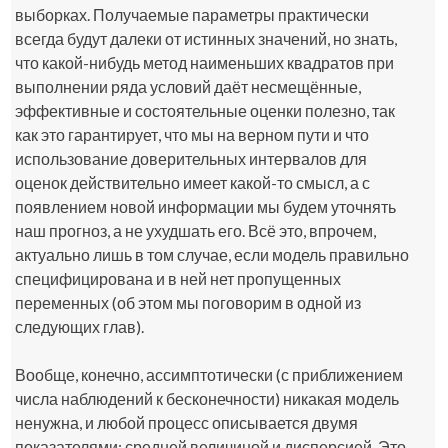
выборках. Получаемые параметры практически
всегда будут далеки от истинных значений, но знать,
что какой-нибудь метод наименьших квадратов при
выполнении ряда условий даёт несмещённые,
эффективные и состоятельные оценки полезно, так
как это гарантирует, что мы на верном пути и что
использование доверительных интервалов для
оценок действительно имеет какой-то смысл, а с
появлением новой информации мы будем уточнять
наш прогноз, а не ухудшать его. Всё это, впрочем,
актуально лишь в том случае, если модель правильно
специфицирована и в ней нет пропущенных
переменных (об этом мы поговорим в одной из
следующих глав).
Вообще, конечно, ассимптотически (с приближением
числа наблюдений к бесконечности) никакая модель
ненужна, и любой процесс описывается двумя
показателями: средней величиной и дисперсией. Это