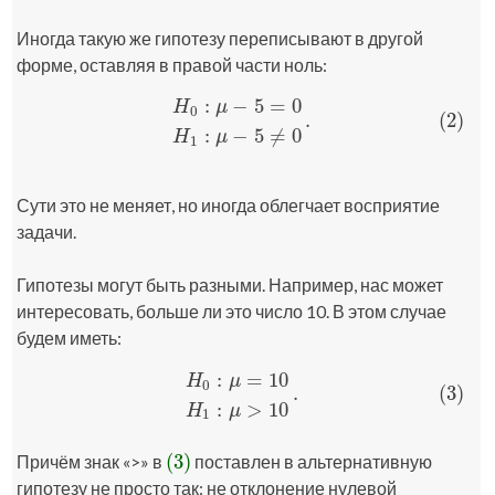
Иногда такую же гипотезу переписывают в другой
форме, оставляя в правой части ноль:
:
−
5
=
0
H
μ
0
.
(2)
(2)
H
0
:
μ
−
5
=
0
H
1
:
μ
−
5
≠
0
.
:
−
5
≠
0
H
μ
1
Сути это не меняет, но иногда облегчает восприятие
задачи.
Гипотезы могут быть разными. Например, нас может
интересовать, больше ли это число 10. В этом случае
будем иметь:
:
=
10
H
μ
0
.
(3)
(3)
H
0
:
μ
=
10
H
1
:
μ
>
10
.
:
>
10
H
μ
1
(3)
Причём знак «>» в
поставлен в альтернативную
(3)
гипотезу не просто так: не отклонение нулевой