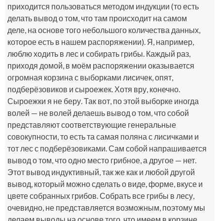
приходится пользоваться методом индукции (то есть
делать вывод о том, что там происходит на самом
деле, на основе того небольшого количества данных,
которое есть в нашем распоряжении). Я, например,
люблю ходить в лес и собирать грибы. Каждый раз,
приходя домой, в моём распоряжении оказывается
огромная корзина с выборками лисичек, опят,
подберёзовиков и сыроежек. Хотя вру, конечно.
Сыроежки я не беру. Так вот, по этой выборке иногда
волей — не волей делаешь вывод о том, что собой
представляют соответствующие генеральные
совокупности, то есть та самая поляна с лисичками и
тот лес с подберёзовиками. Сам собой напрашивается
вывод о том, что одно место грибное, а другое — нет.
Этот вывод индуктивный, так же как и любой другой
вывод, который можно сделать о виде, форме, вкусе и
цвете собранных грибов. Собрать все грибы в лесу,
очевидно, не представляется возможным, поэтому мы
делаем выводы на основе того, что имеем в корзине.