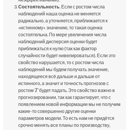
Состоятельность
. Если с ростом числа
наблюдений наша оценка не меняется
радикально, а уточняется, приближается к
«истинному» значению, то такая оценка
состоятельна. По мере увеличения числа
наблюдений дисперсия оценки будет
приближаться к нулю (так как фактор
случайности будет нивелироваться). Если это
свойство нарушается, то с ростом числа
наблюдений мы будем получать значение,
находящееся всё дальше и дальше от
истинного, а значит и точность прогнозов с
ростом
будет падать. Это свойство важно в
T
T
прогнозировании, так как гарантирует, что с
появлением новой информации мы не получим
какие-то совершенно другие оценки
параметров модели. То есть нам не придётся
срочно менять все планы по производству,