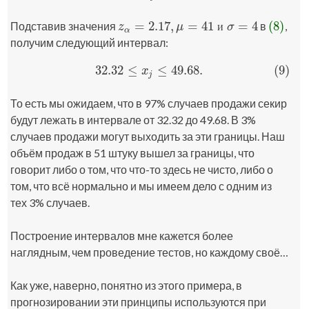
=
2.17
,
=
41
=
4
(8)
Подставив значения
в
,
z
α
=
2.17
,
μ
=
41
и
σ
=
4
(8)
и
z
μ
σ
α
получим следующий интервал:
32.32
≤
≤
49.68
.
(9)
(9)
32.32
≤
x
j
≤
49.68
.
x
j
То есть мы ожидаем, что в 97% случаев продажи секир
будут лежать в интервале от 32.32 до 49.68. В 3%
случаев продажи могут выходить за эти границы. Наш
объём продаж в 51 штуку вышел за границы, что
говорит либо о том, что что-то здесь не чисто, либо о
том, что всё нормально и мы имеем дело с одним из
тех 3% случаев.
Построение интервалов мне кажется более
наглядным, чем проведение тестов, но каждому своё…
Как уже, наверно, понятно из этого примера, в
прогнозировании эти принципы используются при