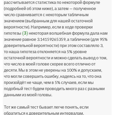
рассчитывается статистика по некоторой формуле
(подробней об этом ниже), а затем — полученное
число сравнивается с некоторым табличным
значением (выбранным для нашей остаточной
вероятности). Например, если в ходе проверки
(3)
гипотезы
некоторая волшебная формула дала нам
(3)
значение равное 3.14159265359, а табличное (для 95%
доверительной вероятности) при этом составляло 3,
то наша гипотеза отклоняется на 5% уровне
остаточной вероятности и можно сделать вывод о том,
что число в моей голове скорее всего отлично от
десяти. Мы в этом не уверены на 100% и допускаем,
что могли совершить ошибку, надеясь на то, что она
произойдёт не чаще, чем в 5% случаев, если мы
подобный тест будем проводить много раз с разными
данными из моей головы.
Тот же самый тест бывает легче понять, если
обратиться к доверительным интервалам,