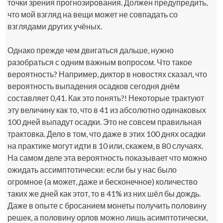
точки зрения прогнозирования. Должен предупредить,
что мой взгляд на вещи может не совпадать со
взглядами других учёных.
Однако прежде чем двигаться дальше, нужно
разобраться с одним важным вопросом. Что такое
вероятность? Например, диктор в новостях сказал, что
вероятность выпадения осадков сегодня днём
составляет 0,41. Как это понять?! Некоторые трактуют
эту величину как то, что в 41 из абсолютно одинаковых
100 дней выпадут осадки. Это не совсем правильная
трактовка. Дело в том, что даже в этих 100 днях осадки
на практике могут идти в 10 или, скажем, в 80 случаях.
На самом деле эта вероятность показывает что можно
ожидать ассимптотически: если бы у нас было
огромное (а может, даже и бесконечное) количество
таких же дней как этот, то в 41% из них шёл бы дождь.
Даже в опыте с бросанием монеты получить половину
решек, а половину орлов можно лишь асимптотически,