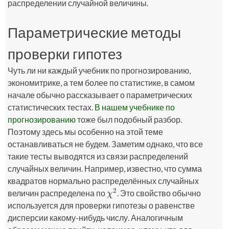
распределении случайной величины.
Параметрические методы
проверки гипотез
Чуть ли ни каждый учебник по прогнозированию,
экономитрике, а тем более по статистике, в самом
начале обычно рассказывает о параметрических
статистических тестах.
В нашем учебнике по
прогнозированию
тоже был подобный разбор.
Поэтому здесь мы особенно на этой теме
останавливаться не будем. Заметим однако, что все
такие тесты выводятся из связи распределений
случайных величин. Например, известно, что сумма
квадратов нормально распределённых случайных
2
величин распределена по
. Это свойство обычно
χ
2
χ
используется для проверки гипотезы о равенстве
дисперсии какому-нибудь числу. Аналогичным