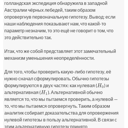
голландская экспедиция обнаружила в западной
Австралии чёрных лебедей, таким образом
опровергнув первоначальную гипотезу. Вывод: если
наши наблюдения показывают нам, что какой-то
параметр незначим, то это ещё не говорит о том, что
это действительно так.
Итак, что же собой представляет этот замечательный
механизм уменьшения неопределённости.
Для того, чтобы проверить какую-либо гипотезу, её
нужно сначал сформулировать. Обычно гипотезы
формулируются в двух частях: как нулевая (
) и
H
0
H
0
альтернативная (
). Альтернативной обычно
H
1
H
1
является то, что мы пытаемся проверить, а нулевой —
то, что мы пытаемся опровергнуть. Таким образом
аналитик собирает доказательства для опровержения
нулевой гипотезы в пользу альтернативной. В связи с
этим альтернативную гипотезу принято