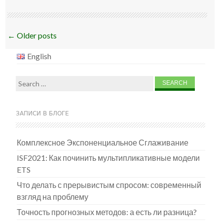
Post
←
Older posts
navigation
English
Search
for:
ЗАПИСИ В БЛОГЕ
Комплексное Экспоненциальное Сглаживание
ISF2021: Как починить мультипликативные модели
ETS
Что делать с прерывистым спросом: современный
взгляд на проблему
Точность прогнозных методов: а есть ли разница?