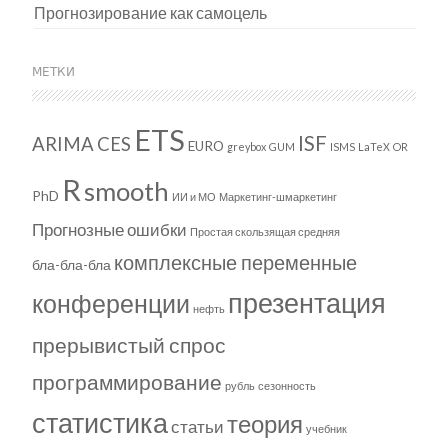
Прогнозирование как самоцель
МЕТКИ
ETS
ISF
ARIMA
CES
EURO
greybox
GUM
ISMS
LaTeX
OR
R
smooth
PhD
ИИ и МО
Маркетинг-шмаркетинг
Прогнозные ошибки
Простая скользящая средняя
комплексные переменные
бла-бла-бла
презентация
конференции
нефть
прерывистый спрос
программирование
рубль
сезонность
статистика
теория
статьи
учебник