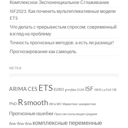
Комплексное Экспоненциальное Сглаживание
ISF2021: Как починить мультипликативные модели
ETS
Что делать с прерывистым спросом: современный
взгляд на проблему
Точность прогнозных методов: а есть ли разница?
Прогнозирование как самоцель
МЕТКИ
ETS
ISF
ARIMA
CES
EURO
greybox
GUM
ISMS
LaTeX
OR
R
smooth
PhD
ИИ и МО
Маркетинг-шмаркетинг
Прогнозные ошибки
Простая скользящая средняя
комплексные переменные
бла-бла-бла