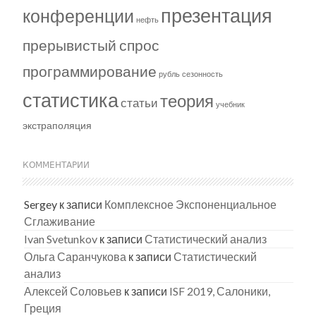
презентация
конференции
нефть
прерывистый спрос
программирование
рубль
сезонность
статистика
теория
статьи
учебник
экстраполяция
КОММЕНТАРИИ
Sergey
к записи
Комплексное Экспоненциальное
Сглаживание
Ivan Svetunkov
к записи
Статистический анализ
Ольга Саранчукова
к записи
Статистический
анализ
Алексей Соловьев
к записи
ISF 2019, Салоники,
Греция