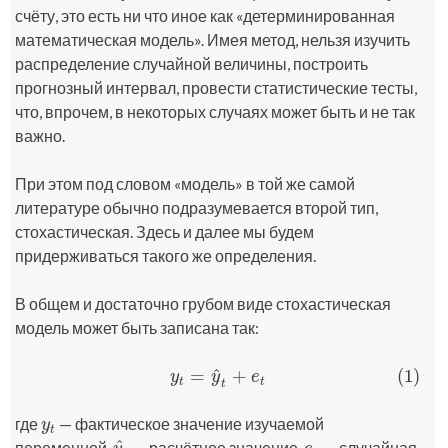
счёту, это есть ни что иное как «детерминированная
математическая модель». Имея метод, нельзя изучить
распределение случайной величины, построить
прогнозный интервал, провести статистические тесты,
что, впрочем, в некоторых случаях может быть и не так
важно.
При этом под словом «модель» в той же самой
литературе обычно подразумевается второй тип,
стохастическая. Здесь и далее мы будем
придерживаться такого же определения.
В общем и достаточно грубом виде стохастическая
модель может быть записана так:
^
=
+
(1)
(1)
y
t
=
y
^
t
+
e
t
y
y
e
t
t
t
где
— фактическое значение изучаемой
y
t
y
t
^
переменной,
— расчётное значение,
— случайная