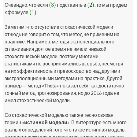
(3)
(2)
Очевидно, что если
подставить в
, то мы придём
(3)
(2)
(1)
к формуле
.
(1)
Заметим, что отсутствие стохастической модели
отнюдь не говорит о том, что метод не применим на
практике. Например, методы экспоненциального
сглаживания долгое время не имели никакой
стохастической модели, поэтому многими
статистиками не воспринимались всерьёз, несмотря
на их эффективность и превосходство над другими
экстраполяционными методами на практике. Другой
пример — метод «Theta» показал себя как достаточно
точный метод прогнозирования, но до 2016 года не
имел стохастической модели.
Со стохастической моделью так же тесно связан
термин «
истинной модели
». В литературе есть много
разных определений того, что такое истинная модель,
но практически все они сводятся к идеи о том, что это