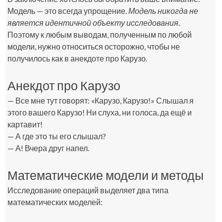
Модель — это всегда упрощение.
Модель никогда не
является идентичной объекту исследования
.
Поэтому к любым выводам, полученным по любой
модели, нужно относиться осторожно, чтобы не
получилось как в анекдоте про Карузо.
Анекдот про Карузо
— Все мне тут говорят: «Карузо, Карузо!» Слышал я
этого вашего Карузо! Ни слуха, ни голоса, да ещё и
картавит!
— А где это ты его слышал?
— А! Вчера друг напел.
Математические модели и методы
Исследование операций выделяет два типа
математических моделей: