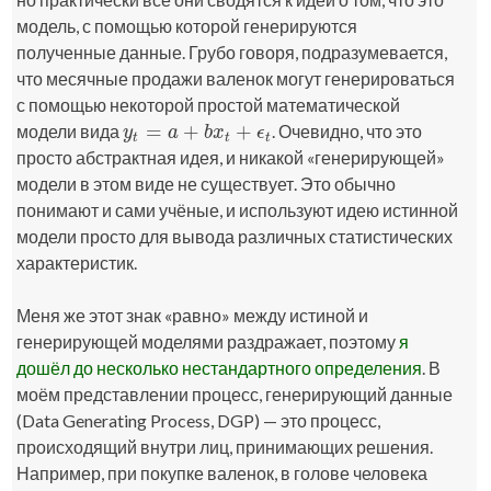
модель, с помощью которой генерируются
полученные данные. Грубо говоря, подразумевается,
что месячные продажи валенок могут генерироваться
с помощью некоторой простой математической
=
+
+
модели вида
. Очевидно, что это
y
t
=
a
+
b
x
t
+
ϵ
t
y
a
b
x
ϵ
t
t
t
просто абстрактная идея, и никакой «генерирующей»
модели в этом виде не существует. Это обычно
понимают и сами учёные, и используют идею истинной
модели просто для вывода различных статистических
характеристик.
Меня же этот знак «равно» между истиной и
генерирующей моделями раздражает, поэтому
я
дошёл до несколько нестандартного определения
. В
моём представлении процесс, генерирующий данные
(Data Generating Process, DGP) — это процесс,
происходящий внутри лиц, принимающих решения.
Например, при покупке валенок, в голове человека