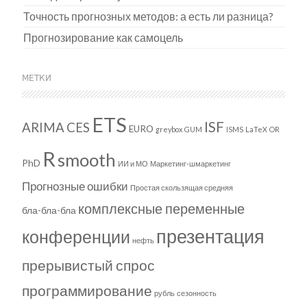
Точность прогнозных методов: а есть ли разница?
Прогнозирование как самоцель
МЕТКИ
ETS
ISF
ARIMA
CES
EURO
greybox
GUM
ISMS
LaTeX
OR
R
smooth
PhD
ИИ и МО
Маркетинг-шмаркетинг
Прогнозные ошибки
Простая скользящая средняя
комплексные переменные
бла-бла-бла
презентация
конференции
нефть
прерывистый спрос
программирование
рубль
сезонность