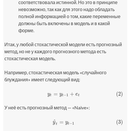
соответствовала истинной. Но это в принципе
невозможно, так как для этого надо обладать
полной информацией о том, какие переменные
должны быть включены в модель и в какой
форме.
Итак, у любой стохастической модели есть прогнозный
метод, но не у каждого прогнозного метода есть
стохастическая модель.
Например, стохастическая модель «случайного
блуждания» имеет следующий вид:
=
+
(2)
(2)
y
t
=
y
t
−
1
+
e
t
y
y
e
−
1
t
t
t
У неё есть прогнозный метод — «Naive»:
^
=
(3)
(3)
y
^
t
=
y
t
−
1
y
y
−
1
t
t