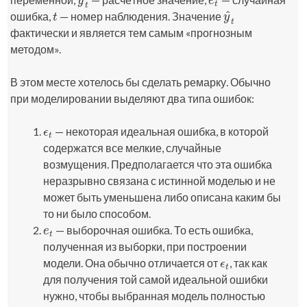
y
^
t
e
t
y
e
t
t
^
ошибка,
— номер наблюдения. Значение
t
y
^
t
t
y
t
фактически и является тем самым «прогнозным
методом».
В этом месте хотелось бы сделать ремарку. Обычно
при моделировании выделяют два типа ошибок:
— некоторая идеальная ошибка, в которой
ϵ
t
ϵ
t
содержатся все мелкие, случайные
возмущения. Предполагается что эта ошибка
неразрывно связана с истинной моделью и не
может быть уменьшена либо описана каким бы
то ни было способом.
— выборочная ошибка. То есть ошибка,
e
t
e
t
полученная из выборки, при построении
модели. Она обычно отличается от
, так как
ϵ
t
ϵ
t
для получения той самой идеальной ошибки
нужно, чтобы выбранная модель полностью