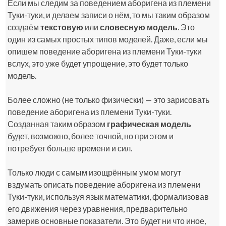
Если мы следим за поведением аборигена из племени
Туки-туки, и делаем записи о нём, то мы таким образом
создаём
текстовую
или
словесную модель
. Это
один из самых простых типов моделей. Даже, если мы
опишем поведение аборигена из племени Туки-туки
вслух, это уже будет упрощение, это будет только
модель.
Более сложно (не только физически) — это зарисовать
поведение аборигена из племени Туки-туки.
Созданная таким образом
графическая модель
будет, возможно, более точной, но при этом и
потребует больше времени и сил.
Только люди с самым изощрённым умом могут
вздумать описать поведение аборигена из племени
Туки-туки, используя язык математики, формализовав
его движения через уравнения, предварительно
замерив основные показатели. Это будет ни что иное,