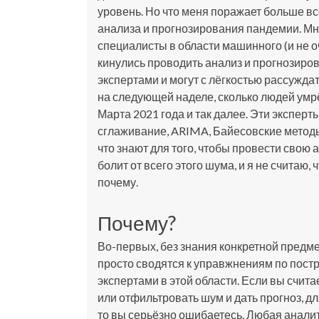
уровень. Но что меня поражает больше все
анализа и прогнозирования пандемии. Мно
специалисты в области машинного (и не о
кинулись проводить анализ и прогнозиров
экспертами и могут с лёгкостью рассуждат
на следующей наделе, сколько людей умрё
Марта 2021 года и так далее. Эти экспер
сглаживание, ARIMA, Байесовские методы
что знают для того, чтобы провести свою 
болит от всего этого шума, и я не считаю, 
почему.
Почему?
Во-первых, без знания конкретной предме
просто сводятся к управжнениям по постр
экспертами в этой области. Если вы счита
или отфильтровать шум и дать прогноз, дл
то вы серьёзно ошибаетесь. Любая анали