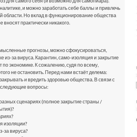
оз для самого себя (и возможно для самопиара).
налитике, и можно заработать себе баллы и привлечь
той области. Но вклад в функционирование общества
 вносят практически никакого.
смысленные прогнозы, можно сфокусироваться,
ке из-за вируса. Карантин, само-изоляция и закрытие
по экономике. К сожалению, судя по всему,
этого не остановить. Перед нами встаёт делема:
 закрывать и вредить здоровью общества. В связи с
а следующие вопросы:
 разных сценариях (полное закрытие страны /
ытия)?
ариях?
мя изоляции?
з-за вируса?