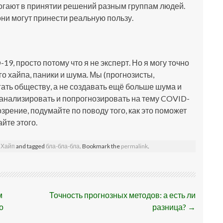
огают в принятии решений разным группам людей.
они могут принести реальную пользу.
19, просто потому что я не эксперт. Но я могу точно
го хайпа, паники и шума. Мы (прогнозисты,
гать обществу, а не создавать ещё больше шума и
поанализировать и попрогнозировать на тему COVID-
зрение, подумайте по поводу того, как это поможет
йте этого.
,
Хайп
and tagged
бла-бла-бла
. Bookmark the
permalink
.
м
Точность прогнозных методов: а есть ли
о
разница?
→