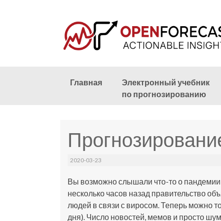
Skip
Главная
Электронный учебник
to
по прогнозированию
content
Прогнозирование
2020-03-23
Вы возможно слышали что-то о пандемии
несколько часов назад правительство об
людей в связи с виросом. Теперь можно тол
дня). Число новостей, мемов и просто шу