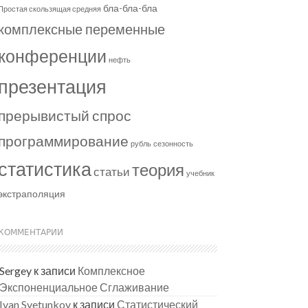
бла-бла-бла
Простая скользящая средняя
комплексные переменные
конференции
нефть
презентация
прерывистый спрос
программирование
рубль
сезонность
статистика
теория
статьи
учебник
экстраполяция
КОММЕНТАРИИ
Sergey
к записи
Комплексное
Экспоненциальное Сглаживание
Ivan Svetunkov
к записи
Статистический