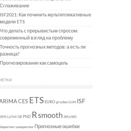
Сглаживание
ISF2021: Как починить мультипликативные
модели ETS
Что делать с прерывистым спросом:
современный взгляд на проблему
Точность прогнозных методов: а есть ли
разница?
Прогнозирование как самоцель
МЕТКИ
ETS
ISF
ARIMA
CES
EURO
greybox
GUM
R
smooth
PhD
ISMS
LaTeX
OR
ИИ и МО
Прогнозные ошибки
Маркетинг-шмаркетинг