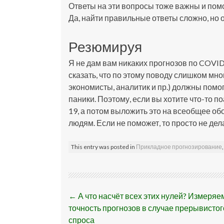
Ответы на эти вопросы тоже важны и пом
Да, найти правильные ответы сложно, но 
Резюмируя
Я не дам вам никаких прогнозов по COVID-
сказать, что по этому поводу слишком мно
экономисты, аналитик и пр.) должны помо
паники. Поэтому, если вы хотите что-то 
19, а потом выложить это на всеобщее обо
людям. Если не поможет, то просто не дела
This entry was posted in
Прикладное прогнозирование
Post
←
А что насчёт всех этих нулей? Измеряе
navigation
точность прогнозов в случае прерывистог
спроса