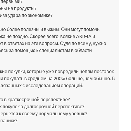
я первыми?
цены на продукты?
з-за удара по экономике?
ьно более полезны и выжны. Они могут помочь
ка не поздно. Скорее всего, всякие ARIMA и
 в ответах на эти вопросы. Судя по всему, нужно
ясь за помощью к специалистам в области
кие покупки, которые уже повредили цепям поставок
и покупать в среднем на 200% больше, чем обычно. В
 связанных с исследованием операций:
то в краткосрочной перспективе?
х покупок в долгосрочной перспективе?
с вернётся к своему нормальному уровню?
 паники?