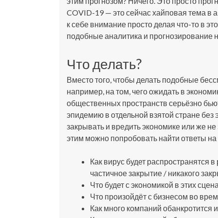
этим прогнозом? Ничего. Это просто прогн
COVID-19 — это сейчас хайповая тема в а
к себе внимание просто делая что-то в э
подобные аналитика и прогнозирование не
Что делать?
Вместо того, чтобы делать подобные бес
например, на том, чего ожидать в экономи
общественных пространств серьёзно бьют 
эпидемию в отдельной взятой стране без 
закрывать и вредить экономике или же не
этим можно попробовать найти ответы н
Как вирус будет распространятся в
частичное закрытие / никакого закр
Что будет с экономикой в этих сцен
Что произойдёт с бизнесом во вре
Как много компаний обанкротится и