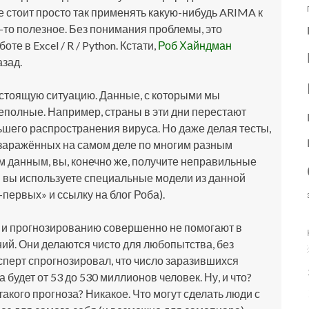
Не стоит просто так применять какую-нибудь ARIMA к
о-то полезное. Без понимания проблемы, это
е в Excel / R / Python. Кстати,
Роб Хайндман
азад.
астоящую ситуацию. Данные, с которыми мы
неполные. Например, страны в эти дни перестают
ьшего распространения вируса. Но даже делая тесты,
с заражённых на самом деле по многим разным
 данным, вы, конечно же, получите неправильные
и вы используете специальные модели из данной
-первых» и ссылку на блог Роба).
зу и прогнозированию совершенно не помогают в
й. Они делаются чисто для любопытства, без
сперт спрогнозировал, что число заразившихся
 будет от 53 до 530 миллионов человек. Ну, и что?
акого прогноза? Никакое. Что могут сделать люди с