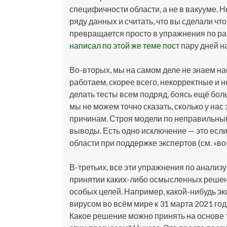
специфичности области, а не в вакууме. 
ряду данных и считать, что вы сделали чт
превращается просто в упражнения по работ
написал по этой же теме пост
пару дней н
Во-вторых, мы на самом деле не знаем н
работаем, скорее всего, некорректные и 
делать тесты всем подряд, боясь ещё бол
мы не можем точно сказать, сколько у на
причинам. Строя модели по неправильным
выводы. Есть одно исключение — это есл
области при поддержке экспертов (см. «во
В-третьих, все эти упражнения по анали
принятии каких-либо осмысленных решени
особых целей. Например, какой-нибудь эк
вирусом во всём мире к 31 марта 2021 года
Какое решение можно принять на основе т