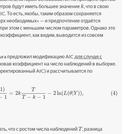
тров будут иметь большее значение
, что в свою
k
k
C. То есть, якобы, таким образом сохраняется
верх необходимых» — и предпочтение отдаётся
при этом с меньшим числом параметров. Однако это
 коэффициент, как видим, выводится из совсем
Sugiura предложил модификацию AIC
для случая с
ировав коэффициент на число наблюдений в выборке.
рректированный AIC) и рассчитывается по
1
)
T
1
)
T
−
k
−
1
=
2
k
T
T
−
k
−
1
−
2
ln
(
L
(
θ
|
Y
)
)
,
=
2
−
2
ln
(
(
|
)
)
,
(4)
k
L
θ
Y
−
1
−
−
1
T
k
ть, что с ростом числа наблюдений
, разница
T
T