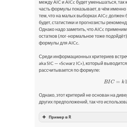
между AIC и AICc будет уменьшаться, так 
часть формулы показывает, в чём именно 
тем, что на малых выборках AICc должен 
будет, статистики и прогнозисты рекомен
Однако надо заметить, что AICc примени
остатков (лог-нормальное тоже подойдёт)
формулы для AICc.
Среди информационных критериев встречаю
aka SIC — «Scwarz IC»), который выводитс
рассчитывается по формуле:
=
(5)
B
I
C
B
I
C
k
Однако, этот критерий не основан на див
других предположений, так что использова
Пример в R