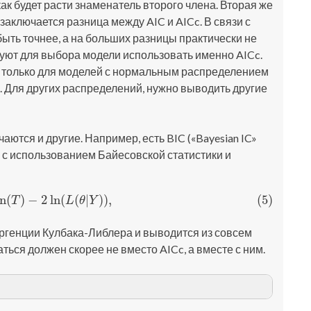
как будет расти знаменатель второго члена. Вторая же
заключается разница между AIC и AICc. В связи с
быть точнее, а на больших разницы практически не
дуют для выбора модели использовать именно AICc.
м только для моделей с нормальным распределением
. Для других распределений, нужно выводить другие
тся и другие. Например, есть BIC («Bayesian IC»
я с использованием Байесовской статистики и
ln
(
)
−
2
ln
(
(
|
)
)
,
(5)
=
k
ln
(
T
)
−
2
ln
(
L
(
θ
|
Y
)
)
,
T
L
θ
Y
ергенции Кулбака-Либлера и выводится из совсем
ться должен скорее не вместо AICc, а вместе с ним.