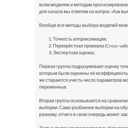
всем моделям и методам прогнозировани
для начала мы ответим на вопрос «Как выб
Вообще все методы выбора моделей мож
Точность аппроксимации;
Перекрёстная проверка (Cross-valid
Экспертная оценка;
Первая группа подразумевает оценку то
которым были оценены её коэффициенты (
же стараются учесть число параметров мо
переменные.
Вторая группа основывается на сравнени
выборки. Само разбиение выборки на об
разному, отчего в свою очередь может за
Третья группа подразумевает выбор моде