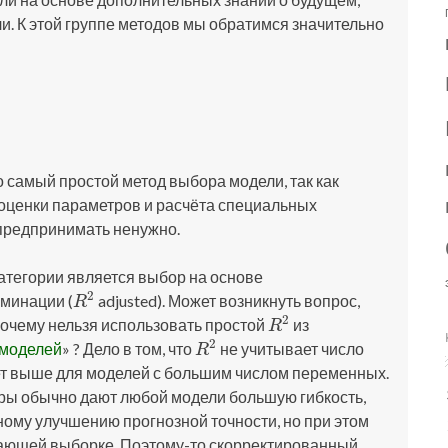
и. К этой группе методов мы обратимся значительно
 самый простой метод выбора модели, так как
оценки параметров и расчёта специальных
предпринимать ненужно.
атегории является выбор на основе
2
минации (
adjusted). Может возникнуть вопрос,
R
2
R
2
очему нельзя использовать простой
из
R
2
R
2
 моделей
» ? Дело в том, что
не учитывает число
R
2
R
ет выше для моделей с большим числом переменных.
ры обычно дают любой модели большую гибкость,
ному улучшению прогнозной точности, но при этом
чающей выборке. Поэтому-то скорректированный