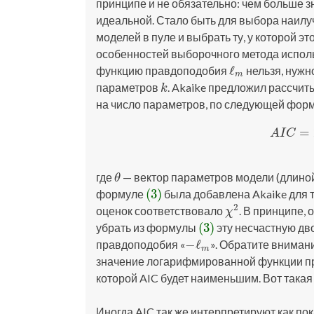
принципе и не обязательно: чем больше 
идеальной. Стало быть для выбора наилу
моделей в пуле и выбрать ту, у которой э
особенностей выборочного метода испо
ℓ
функцию правдоподобия
нельзя, нужн
ℓ
m
m
параметров
. Akaike предложил рассчиты
k
k
на число параметров, по следующей фор
=
(3)
A
I
A
I
C
где
— вектор параметров модели (длино
θ
θ
(3)
формуле
была добавлена Akaike для 
(3)
2
оценок соответствовало
. В принципе,
χ
2
χ
(3)
убрать из формулы
эту несчастную дв
(3)
−
ℓ
правдоподобия «
». Обратите вниман
−
ℓ
m
m
значение логарифмированной функции пра
которой AIC будет наименьшим. Вот такая
Иногда AIC так же интерпретируют как по