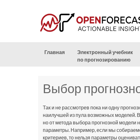
Skip
Главная
Электронный учебник
to
по прогнозированию
content
Выбор прогнозн
Так и не рассмотрев пока ни одну прогно
наилучшей из пула возможных моделей. В
но от метода выбора прогнозной модели н
параметры. Например, если мы собираем
критериев, то нельзя параметры оцениват