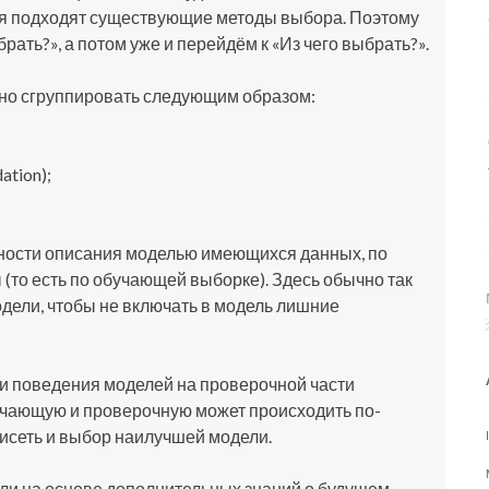
я подходят существующие методы выбора. Поэтому
рать?», а потом уже и перейдём к «Из чего выбрать?».
но сгруппировать следующим образом:
ation);
чности описания моделью имеющихся данных, по
то есть по обучающей выборке). Здесь обычно так
дели, чтобы не включать в модель лишние
и поведения моделей на проверочной части
учающую и проверочную может происходить по-
висеть и выбор наилучшей модели.
ли на основе дополнительных знаний о будущем,