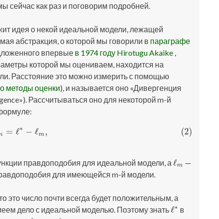
ы сейчас как раз и поговорим подробней.
ит идея о некой идеальной модели, лежащей
амая абстракция, о которой мы говорили в
параграфе
едложенного впервые
в 1974 году Hirotugu Akaike
,
араметры которой мы оцениваем, находится на
ли. Расстояние это можно измерить с помощью
о методы оценки
), и называется оно «Дивергенция
rgence»). Рассчитываться оно для некоторой m-й
формуле:
∗
=
ℓ
−
ℓ
,
(2)
(2)
I
m
=
ℓ
∗
−
ℓ
m
,
m
m
ℓ
нкции правдоподобия для идеальной модели, а
—
ℓ
m
m
равдоподобия для имеющейся m-й модели.
что это число почти всегда будет положительным, а
∗
ℓ
меем дело с идеальной моделью. Поэтому знать
в
ℓ
∗