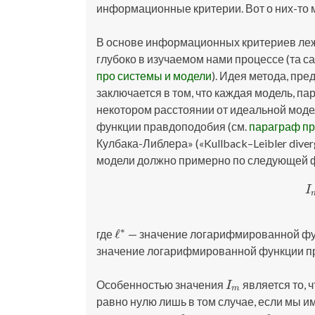
информационные критерии. Вот о них-то м
В основе информационных критериев леж
глубоко в изучаемом нами процессе (та с
про системы и модели
). Идея метода, пр
заключается в том, что каждая модель, п
некотором расстоянии от идеальной моде
функции правдоподобия (см.
параграф пр
Кулбака-Либлера» («Kullback–Leibler dive
модели должно примерно по следующей 
I
∗
ℓ
где
— значение логарифмированной фу
ℓ
∗
значение логарифмированной функции п
Особенностью значения
является то, 
I
m
I
m
равно нулю лишь в том случае, если мы и