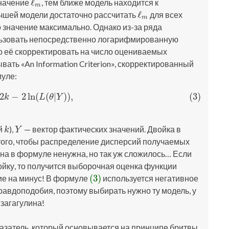
ℓ
значение
, тем ближе модель находится к
ℓ
m
m
ℓ
чшей модели достаточно рассчитать
для всех
ℓ
m
m
то значение максимально. Однако из-за ряда
льзовать непосредственно логарифмированную
о её скорректировать на число оцениваемых
вать «An Information Criterion», скорректированный
муле:
2
−
2
ln
(
(
|
)
)
,
(3)
C
=
2
k
−
2
ln
(
L
(
θ
|
Y
)
)
,
k
L
θ
Y
й
),
— вектор фактических значений. Двойка в
k
Y
k
Y
того, чтобы распределение дисперсий получаемых
 она в формуле ненужна, но так уж сложилось… Если
ойку, то получится выборочная оценка функции
(3)
ие на минус! В формуле
используется негативное
(3)
вдоподобия, поэтому выбирать нужно ту модель, у
 загагулина!
казатель, который основывается на принципе бритвы