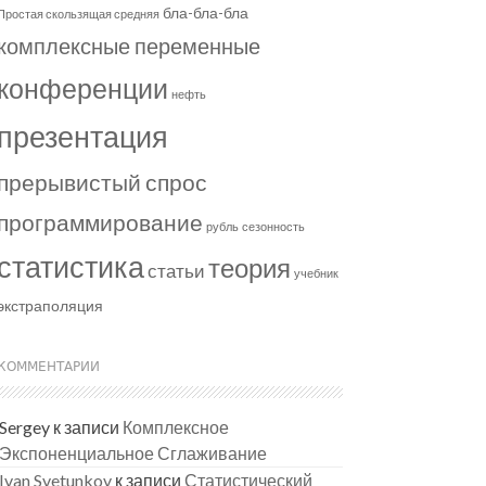
бла-бла-бла
Простая скользящая средняя
комплексные переменные
конференции
нефть
презентация
прерывистый спрос
программирование
рубль
сезонность
статистика
теория
статьи
учебник
экстраполяция
КОММЕНТАРИИ
Sergey
к записи
Комплексное
Экспоненциальное Сглаживание
Ivan Svetunkov
к записи
Статистический