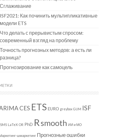
Сглаживание
ISF2021: Как починить мультипликативные
модели ETS
Что делать с прерывистым спросом:
современный взгляд на проблему
Точность прогнозных методов: а есть ли
разница?
Прогнозирование как самоцель
МЕТКИ
ETS
ISF
ARIMA
CES
EURO
greybox
GUM
R
smooth
PhD
ISMS
LaTeX
OR
ИИ и МО
Прогнозные ошибки
Маркетинг-шмаркетинг