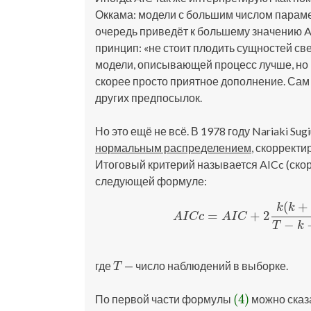
Оккама: модели с большим числом параме
очередь приведёт к большему значению AI
принцип: «не стоит плодить сущностей с
модели, описывающей процесс лучше, но 
скорее просто приятное дополнение. Сам
других предпосылок.
Но это ещё не всё. В 1978 году Nariaki 
нормальным распределением
, скоррект
Итоговый критерий называется AICc (ско
следующей формуле:
(
+
k
k
(4)
A
I
C
c
=
A
I
C
+
2
k
(
k
+
=
+
2
A
I
C
c
A
I
C
−
T
k
где
— число наблюдений в выборке.
T
T
(4)
По первой части формулы
можно сказа
(4)