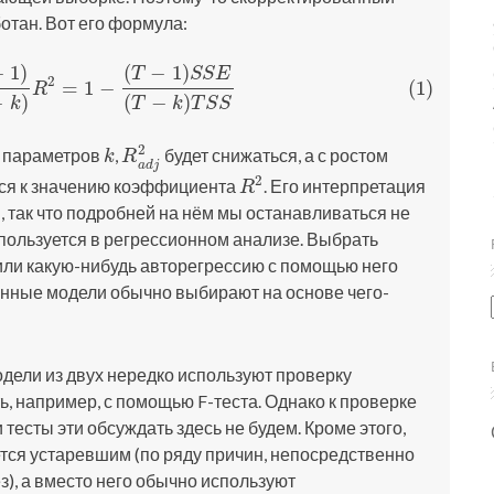
тан. Вот его формула:
−
1
)
(
−
1
)
T
S
S
E
2
=
1
−
(1)
(
T
−
k
)
R
2
=
1
−
(
T
−
1
)
S
S
E
(
T
−
k
)
T
S
S
R
−
)
(
−
)
k
T
k
T
S
S
2
а параметров
,
будет снижаться, а с ростом
k
R
a
d
j
2
k
R
a
d
j
2
ься к значению коэффициента
. Его интерпретация
R
2
R
2
, так что подробней на нём мы останавливаться не
пользуется в регрессионном анализе. Выбрать
или какую-нибудь авторегрессию с помощью него
онные модели обычно выбирают на основе чего-
одели из двух нередко используют проверку
ь, например, с помощью F-теста. Однако к проверке
 тесты эти обсуждать здесь не будем. Кроме этого,
ется устаревшим (по ряду причин, непосредственно
), а вместо него обычно используют