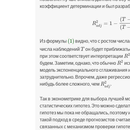
коэффициент детерминации и был разрабо
(
T
2
=
1
−
(1)
R
a
d
j
2
=
1
−
(
T
−
1
)
R
(
a
d
j
T
(1)
Из формулы
видно, что с ростом числ
(1)
числа наблюдений
он будет приближат
T
T
при этом соответствует интерпретации
R
2
R
2
будем. Заметим, однако, что обычно
ис
R
2
R
модель экспоненциального сглаживания 
затруднительно. Впрочем, даже регресси
2
нибудь более сложного, чем
.
R
a
d
j
2
R
a
d
j
Так в эконометрике для выбора лучшей м
статистических гипотез. Это можно сделат
гипотез мы пока не обращались, поэтому и
такой подход в среде прогнозистов счита
связанных с механизмом проверки гипотез