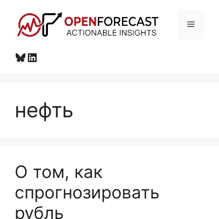
Перейти
к
Меню
содержимому
Bluesky
LinkedIn
нефть
О том, как
спрогнозировать
рубль