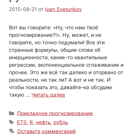
2015-08-21
от
Ivan Svetunkov
Вот вы говорите: «Ну, что нам твоё
прогнозирование?!». Ну, может, и не
говорите, но точно подумали! Все эти
странные формулы, общие слова об
инерционности, какие-то квантильные
регрессии, экспоненциальное сглаживание и
прочее. Это же всё так далеко и оторвано от
реальности, не так ли? А вот и не так. И
чтобы показать это, давайте-ка обсудим
такую …
Читать далее
Рубрики
Прикладное прогнозирование
Метки
ETS
,
R
,
нефть
,
рубль
Оставьте комментарий