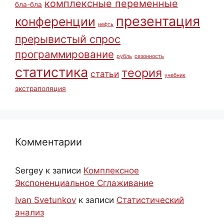
комплексные переменные
бла-бла
презентация
конференции
нефть
прерывистый спрос
программирование
рубль
сезонность
статистика
теория
статьи
учебник
экстраполяция
Комментарии
Sergey
к записи
Комплексное
Экспоненциальное Сглаживание
Ivan Svetunkov
к записи
Статистический
анализ