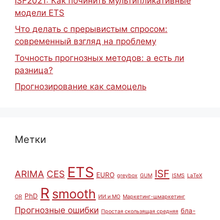
ISF2021: Как починить мультипликативные
модели ETS
Что делать с прерывистым спросом:
современный взгляд на проблему
Точность прогнозных методов: а есть ли
разница?
Прогнозирование как самоцель
Метки
ETS
ISF
ARIMA
CES
EURO
greybox
GUM
ISMS
LaTeX
R
smooth
PhD
OR
ИИ и МО
Маркетинг-шмаркетинг
Прогнозные ошибки
бла-
Простая скользящая средняя