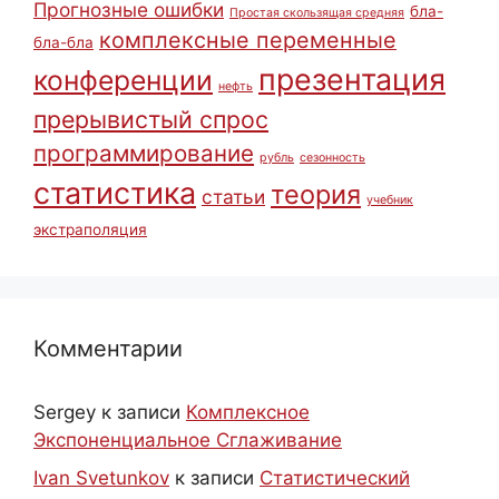
Прогнозные ошибки
бла-
Простая скользящая средняя
комплексные переменные
бла-бла
презентация
конференции
нефть
прерывистый спрос
программирование
рубль
сезонность
статистика
теория
статьи
учебник
экстраполяция
Комментарии
Sergey
к записи
Комплексное
Экспоненциальное Сглаживание
Ivan Svetunkov
к записи
Статистический