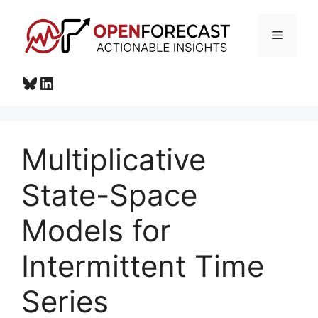
Перейти
к
Меню
содержимому
Bluesky
LinkedIn
Multiplicative
State-Space
Models for
Intermittent Time
Series