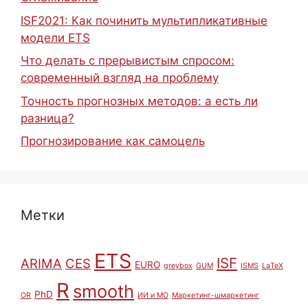
ISF2021: Как починить мультипликативные
модели ETS
Что делать с прерывистым спросом:
современный взгляд на проблему
Точность прогнозных методов: а есть ли
разница?
Прогнозирование как самоцель
Метки
ETS
ISF
ARIMA
CES
EURO
greybox
GUM
ISMS
LaTeX
R
smooth
PhD
OR
ИИ и МО
Маркетинг-шмаркетинг