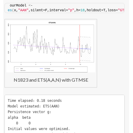
ourModel 
<
- 
es
(
x,
"AAN"
,silent=F,interval=
"p"
,h=
18
,holdout=T,loss=
"GTMSE"
N1823 and ETS(A,A,N) with GTMSE
Time elapsed: 0.18 seconds

Model estimated: ETS(AAN)

Persistence vector g:

alpha  beta 

    0     0 

Initial values were optimised.
