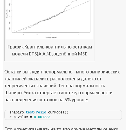
График Квантиль-квантиль по остаткам
модели ETS(A,A,N), оценённой MSE
Остатки выглядят ненормально - много эмпирических
квантилей оказались расположены далеко от
теоретических значений. Тест на нормальность
Шапиро-Уилка отвергает гипотезу о нормальности
распределения остатков на 5% уровне:
shapiro.
test
(
resid
(
ourModel
))
>
 p-value = 
0.001223
Это может указывать на то, что другие методы оценки