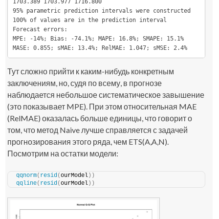
1703.389 1703.977 1716.800 

95% parametric prediction intervals were constructed

100% of values are in the prediction interval

Forecast errors:

MPE: -14%; Bias: -74.1%; MAPE: 16.8%; SMAPE: 15.1%

MASE: 0.855; sMAE: 13.4%; RelMAE: 1.047; sMSE: 2.4%
Тут сложно прийти к каким-нибудь конкретным
заключениям, но, судя по всему, в прогнозе
наблюдается небольшое систематическое завышение
(это показывает MPE). При этом относительная MAE
(RelMAE) оказалась больше единицы, что говорит о
том, что метод Naive лучше справляется с задачей
прогнозирования этого ряда, чем ETS(A,A,N).
Посмотрим на остатки модели:
qqnorm
(
resid
(
ourModel
))
qqline
(
resid
(
ourModel
))