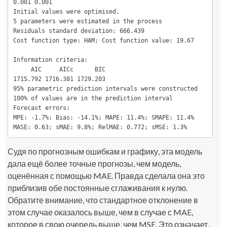
0.001 0.001 

Initial values were optimised.

5 parameters were estimated in the process

Residuals standard deviation: 666.439

Cost function type: HAM; Cost function value: 19.67

Information criteria:

     AIC     AICc      BIC 

1715.792 1716.381 1729.203 

95% parametric prediction intervals were constructed

100% of values are in the prediction interval

Forecast errors:

MPE: -1.7%; Bias: -14.1%; MAPE: 11.4%; SMAPE: 11.4%

MASE: 0.63; sMAE: 9.8%; RelMAE: 0.772; sMSE: 1.3%
Судя по прогнозным ошибкам и графику, эта модель
дала ещё более точные прогнозы, чем модель,
оценённая с помощью MAE. Правда сделала она это
приблизив обе постоянные сглаживания к нулю.
Обратите внимание, что стандартное отклонение в
этом случае оказалось выше, чем в случае с MAE,
которое в свою очередь выше, чем MSE. Это означает,