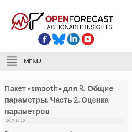
MENU
Skip
Пакет «smooth» для R. Общие
to
content
параметры. Часть 2. Оценка
параметров
2017-11-20