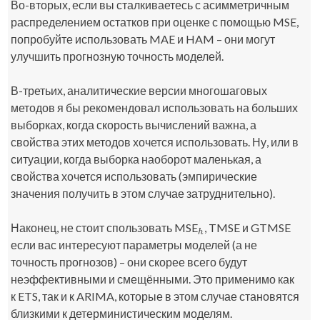
Во-вторых, если вы сталкиваетесь с асимметричным
распределением остатков при оценке с помощью MSE,
попробуйте использовать MAE и HAM – они могут
улучшить прогнозную точность моделей.
В-третьих, аналитические версии многошаговых
методов я бы рекомендовал использовать на больших
выборках, когда скорость вычислений важна, а
свойства этих методов хочется использовать. Ну, или в
ситуации, когда выборка наоборот маленькая, а
свойства хочется использовать (эмпирические
значения получить в этом случае затруднительно).
Наконец, не стоит спользовать MSE
, TMSE и GTMSE
h
h
если вас интересуют параметры моделей (а не
точность прогнозов) – они скорее всего будут
неэффективными и смещёнными. Это применимо как
к ETS, так и к ARIMA, которые в этом случае становятся
близкими к детерминистическим моделям.