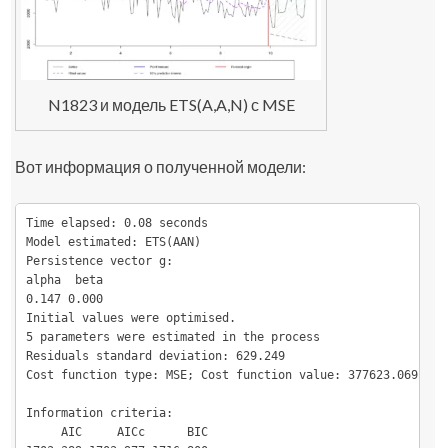
N1823 и модель ETS(A,A,N) с MSE
Вот информация о полученной модели:
Time elapsed: 0.08 seconds

Model estimated: ETS(AAN)

Persistence vector g:

alpha  beta 

0.147 0.000 

Initial values were optimised.

5 parameters were estimated in the process

Residuals standard deviation: 629.249

Cost function type: MSE; Cost function value: 377623.069

Information criteria:

     AIC     AICc      BIC 
