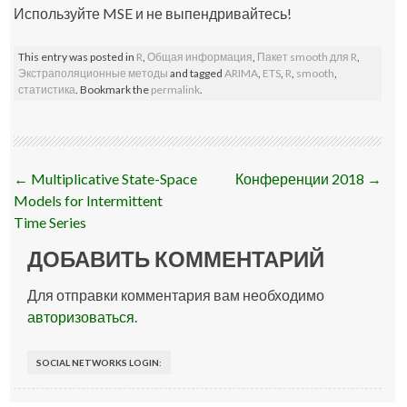
Используйте MSE и не выпендривайтесь!
This entry was posted in
R
,
Общая информация
,
Пакет smooth для R
,
Экстраполяционные методы
and tagged
ARIMA
,
ETS
,
R
,
smooth
,
статистика
. Bookmark the
permalink
.
Post
←
Multiplicative State-Space
Конференции 2018
→
navigation
Models for Intermittent
Time Series
ДОБАВИТЬ КОММЕНТАРИЙ
Для отправки комментария вам необходимо
авторизоваться
.
SOCIAL NETWORKS LOGIN: