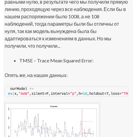
равными нулю, в результате чего мы получили прямую
линию, проходящую через все наблюдения. Если бы в
нашем распоряжении было 1008, а не 108
наблюдений, тогда параметры были бы отличны от
нуля, так как модель вынуждена была бы
адаптироваться к изменениям в данных. Но мы
получили, что получили...
TMSE – Trace Mean Squared Error:
Опять же, на наших данных:
ourModel 
<
- 
es
(
x,
"AAN"
,silent=F,interval=
"p"
,h=
18
,holdout=T,loss=
"TMSE"
)