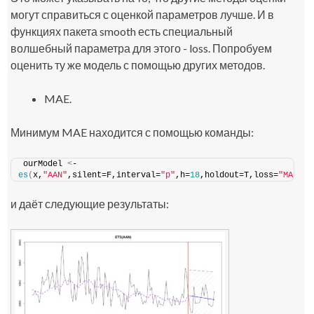
могут справиться с оценкой параметров лучше. И в
функциях пакета
smooth
есть специальный
волшебный параметра для этого -
loss
. Попробуем
оценить ту же модель с помощью других методов.
MAE.
Минимум MAE находится с помощью команды:
ourModel 
<
- 
es
(
x,
"AAN"
,silent=F,interval=
"p"
,h=
18
,holdout=T,loss=
"MAE"
)
и даёт следующие результаты: