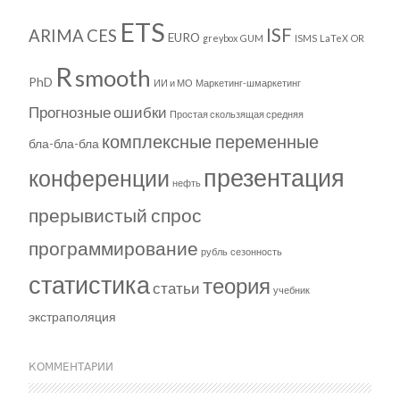
ETS
ISF
ARIMA
CES
EURO
greybox
GUM
ISMS
LaTeX
OR
R
smooth
PhD
ИИ и МО
Маркетинг-шмаркетинг
Прогнозные ошибки
Простая скользящая средняя
комплексные переменные
бла-бла-бла
презентация
конференции
нефть
прерывистый спрос
программирование
рубль
сезонность
статистика
теория
статьи
учебник
экстраполяция
КОММЕНТАРИИ