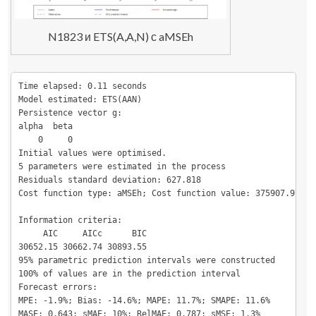
N1823 и ETS(A,A,N) с aMSEh
Time elapsed: 0.11 seconds

Model estimated: ETS(AAN)

Persistence vector g:

alpha  beta 

    0     0 

Initial values were optimised.

5 parameters were estimated in the process

Residuals standard deviation: 627.818

Cost function type: aMSEh; Cost function value: 375907.976

Information criteria:

     AIC     AICc      BIC 

30652.15 30662.74 30893.55 

95% parametric prediction intervals were constructed

100% of values are in the prediction interval

Forecast errors:

MPE: -1.9%; Bias: -14.6%; MAPE: 11.7%; SMAPE: 11.6%

MASE: 0.643; sMAE: 10%; RelMAE: 0.787; sMSE: 1.3%