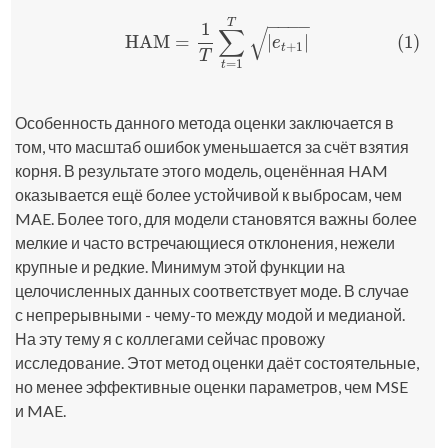
−
−
−
−
T
1
∑
√
HAM
=
|
|
(1)
(1)
HAM
=
1
T
∑
t
=
1
T
|
e
t
+
1
|
e
+
1
t
T
=
1
t
Особенность данного метода оценки заключается в
том, что масштаб ошибок уменьшается за счёт взятия
корня. В результате этого модель, оценённая HAM
оказывается ещё более устойчивой к выбросам, чем
MAE. Более того, для модели становятся важны более
мелкие и часто встречающиеся отклонения, нежели
крупные и редкие. Минимум этой функции на
целочисленных данных соответствует моде. В случае
с непрерывными - чему-то между модой и медианой.
На эту тему я с коллегами сейчас провожу
исследование. Этот метод оценки даёт состоятельные,
но менее эффективные оценки параметров, чем MSE
и MAE.