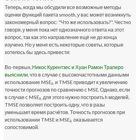
Теперь, когда мы обсудили все возможные методы
оценки функций пакета
smooth
, у вас может возникнуть
закономерный вопрос: "Что же использовать?". Честно
говоря, у меня пока нет однозначного ответа на этот
вопрос, так как это направление ещё не до конца
изучено. Но у меня есть некоторые советы, которые
хотелось бы здесь привести:
Во-первых,
Никос Курентзес и Хуан Рамон Траперо
выяснили
, что в случае с высокочастотными данными
использование MSE
и TMSE приводит к увеличению
h
h
точности прогнозов по сравнению с MSE. Однако, если
в случае с MSE
для этого нужно построить h моделей,
h
h
TMSE позволяет построить одну, что в разы
уменьшает время расчётов. Точность прогнозов при
использовании TMSE и MSE
оказывается
h
h
сопостовимой.