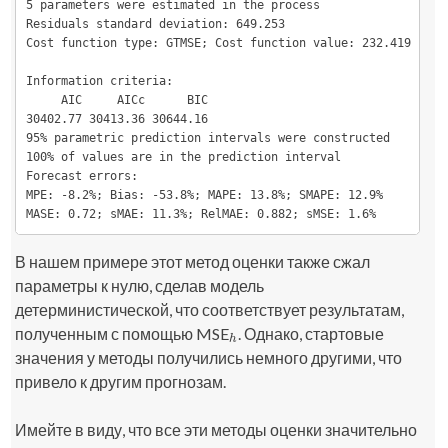
5 parameters were estimated in the process

Residuals standard deviation: 649.253

Cost function type: GTMSE; Cost function value: 232.419

Information criteria:

     AIC     AICc      BIC 

30402.77 30413.36 30644.16 

95% parametric prediction intervals were constructed

100% of values are in the prediction interval

Forecast errors:

MPE: -8.2%; Bias: -53.8%; MAPE: 13.8%; SMAPE: 12.9%

MASE: 0.72; sMAE: 11.3%; RelMAE: 0.882; sMSE: 1.6%
В нашем примере этот метод оценки также сжал
параметры к нулю, сделав модель
детерминистической, что соответствует результатам,
полученным с помощью MSE
. Однако, стартовые
h
h
значения у методы получились немного другими, что
привело к другим прогнозам.
Имейте в виду, что все эти методы оценки значительно