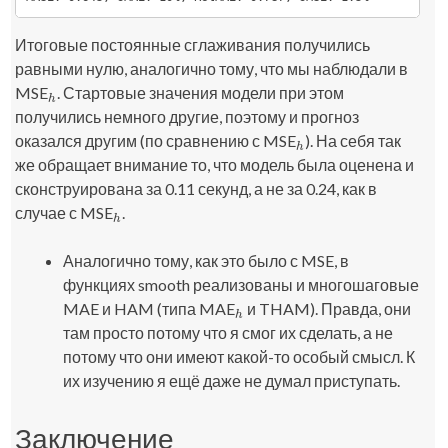
Итоговые постоянные сглаживания получились
равными нулю, аналогично тому, что мы наблюдали в
MSE
. Стартовые значения модели при этом
h
h
получились немного другие, поэтому и прогноз
оказался другим (по сравнению с MSE
). На себя так
h
h
же обращает внимание то, что модель была оценена и
сконструирована за 0.11 секунд, а не за 0.24, как в
случае с MSE
.
h
h
Аналогично тому, как это было с MSE, в
функциях
smooth
реализованы и многошаговые
MAE и HAM (типа MAE
и THAM). Правда, они
h
h
там просто потому что я смог их сделать, а не
потому что они имеют какой-то особый смысл. К
их изучению я ещё даже не думал приступать.
Заключение