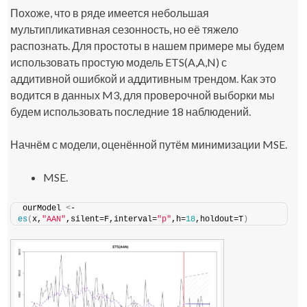
Похоже, что в ряде имеется небольшая
мультипликативная сезонность, но её тяжело
распознать. Для простоты в нашем примере мы будем
использовать простую модель ETS(A,A,N) с
аддитивной ошибкой и аддитивным трендом. Как это
водится в данных M3, для проверочной выборки мы
будем использовать последние 18 наблюдений.
Начнём с модели, оценённой путём минимизации MSE.
MSE.
ourModel 
<
- 
es
(
x,
"AAN"
,silent=F,interval=
"p"
,h=
18
,holdout=T
)