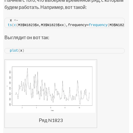
будем работать. Например, вот такой:
x 
<
- 
ts
(
c
(
M3$N1823$x,M3$N1823$xx
)
,frequency=
frequency
(
M3$N1823$x
)
Выглядит он вот так:
plot
(
x
)
Ряд N1823