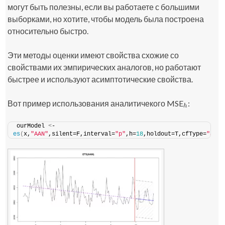
могут быть полезны, если вы работаете с большими
выборками, но хотите, чтобы модель была построена
относительно быстро.
Эти методы оценки имеют свойства схожие со
свойствами их эмпирических аналогов, но работают
быстрее и используют асимптотические свойства.
Вот пример использования аналитичекого MSE
:
h
h
ourModel 
<
- 
es
(
x,
"AAN"
,silent=F,interval=
"p"
,h=
18
,holdout=T,cfType=
"aMSE