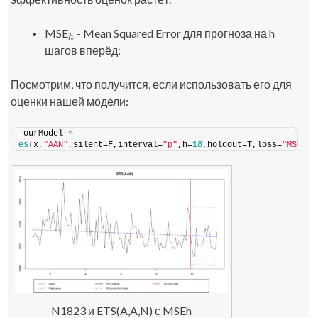
MSE
- Mean Squared Error для прогноза на h
h
h
шагов вперёд:
Посмотрим, что получится, если использовать его для
оценки нашей модели:
ourModel 
<
- 
es
(
x,
"AAN"
,silent=F,interval=
"p"
,h=
18
,holdout=T,loss=
"MSEh"
)
N1823 и ETS(A,A,N) с MSEh