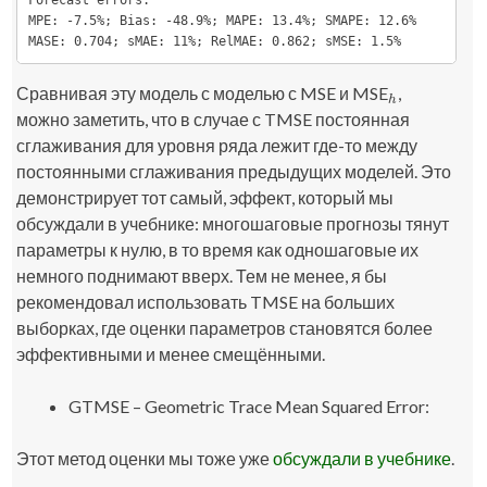
MPE: -7.5%; Bias: -48.9%; MAPE: 13.4%; SMAPE: 12.6%

MASE: 0.704; sMAE: 11%; RelMAE: 0.862; sMSE: 1.5%
Сравнивая эту модель с моделью с MSE и MSE
,
h
h
можно заметить, что в случае с TMSE постоянная
сглаживания для уровня ряда лежит где-то между
постоянными сглаживания предыдущих моделей. Это
демонстрирует тот самый, эффект, который мы
обсуждали в учебнике: многошаговые прогнозы тянут
параметры к нулю, в то время как одношаговые их
немного поднимают вверх. Тем не менее, я бы
рекомендовал использовать TMSE на больших
выборках, где оценки параметров становятся более
эффективными и менее смещёнными.
GTMSE – Geometric Trace Mean Squared Error:
Этот метод оценки мы тоже уже
обсуждали в учебнике
.