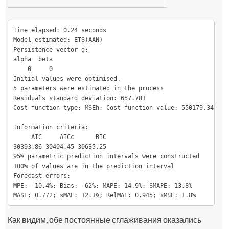
Time elapsed: 0.24 seconds

Model estimated: ETS(AAN)

Persistence vector g:

alpha  beta 

    0     0 

Initial values were optimised.

5 parameters were estimated in the process

Residuals standard deviation: 657.781

Cost function type: MSEh; Cost function value: 550179.34

Information criteria:

     AIC     AICc      BIC 

30393.86 30404.45 30635.25 

95% parametric prediction intervals were constructed

100% of values are in the prediction interval

Forecast errors:

MPE: -10.4%; Bias: -62%; MAPE: 14.9%; SMAPE: 13.8%

MASE: 0.772; sMAE: 12.1%; RelMAE: 0.945; sMSE: 1.8%
Как видим, обе постоянные сглаживания оказались