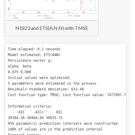
N1823 and ETS(A,N,N) with TMSE
Time elapsed: 0.2 seconds

Model estimated: ETS(AAN)

Persistence vector g:

alpha  beta 

0.075 0.000 

Initial values were optimised.

5 parameters were estimated in the process

Residuals standard deviation: 633.48

Cost function type: TMSE; Cost function value: 7477097.717

Information criteria:

     AIC     AICc      BIC 

30394.36 30404.94 30635.75 

95% parametric prediction intervals were constructed

100% of values are in the prediction interval

Forecast errors:
