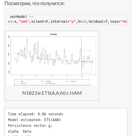
Посмотрим, что получится:
ourModel 
<
- 
es
(
x,
"AAN"
,silent=F,interval=
"p"
,h=
18
,holdout=T,loss=
"HAM"
)
N1823 и ETS(A,A,N) с HAM
Time elapsed: 0.06 seconds

Model estimated: ETS(AAN)

Persistence vector g:

alpha  beta 
