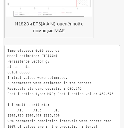
N1823 и ETS(A,A,N), оценённой с
помощью MAE
Time elapsed: 0.09 seconds

Model estimated: ETS(AAN)

Persistence vector g:

alpha  beta 

0.101 0.000 

Initial values were optimised.

5 parameters were estimated in the process

Residuals standard deviation: 636.546

Cost function type: MAE; Cost function value: 462.675

Information criteria:

     AIC     AICc      BIC 

1705.879 1706.468 1719.290 

95% parametric prediction intervals were constructed

100% of values are in the prediction interval
