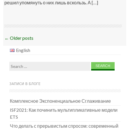
решил упомянуть о них лишь вскользь. А […]
Post
←
Older posts
navigation
English
Search
for:
ЗАПИСИ В БЛОГЕ
Комплексное Экспоненциальное Сглаживание
ISF2021: Как починить мультипликативные модели
ETS
Что делать с прерывистым спросом: современный