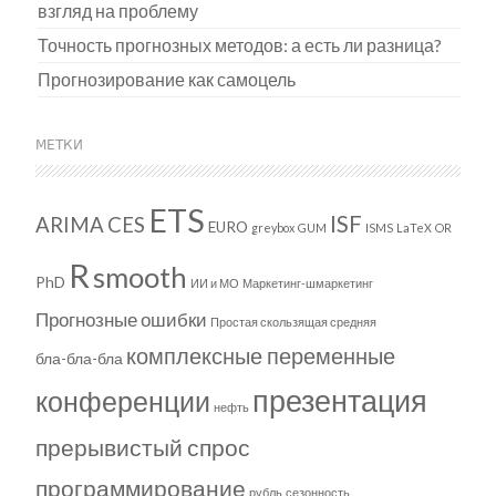
взгляд на проблему
Точность прогнозных методов: а есть ли разница?
Прогнозирование как самоцель
МЕТКИ
ETS
ISF
ARIMA
CES
EURO
greybox
GUM
ISMS
LaTeX
OR
R
smooth
PhD
ИИ и МО
Маркетинг-шмаркетинг
Прогнозные ошибки
Простая скользящая средняя
комплексные переменные
бла-бла-бла
презентация
конференции
нефть
прерывистый спрос
программирование
рубль
сезонность