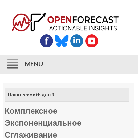
MENU
Skip
to
Пакет smooth для R
content
Комплексное
Экспоненциальное
Сглаживание