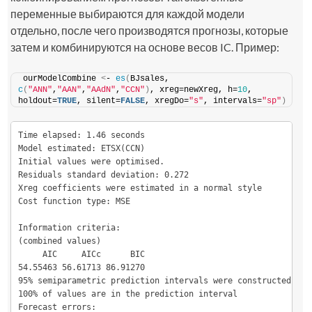
переменные выбираются для каждой модели
отдельно, после чего производятся прогнозы, которые
затем и комбинируются на основе весов IC. Пример:
ourModelCombine 
<
- 
es
(
BJsales, 
c
(
"ANN"
,
"AAN"
,
"AAdN"
,
"CCN"
)
, xreg=newXreg, h=
10
, 
holdout=
TRUE
, silent=
FALSE
, xregDo=
"s"
, intervals=
"sp"
)
Time elapsed: 1.46 seconds

Model estimated: ETSX(CCN)

Initial values were optimised.

Residuals standard deviation: 0.272

Xreg coefficients were estimated in a normal style

Cost function type: MSE

Information criteria:

(combined values)

     AIC     AICc      BIC 

54.55463 56.61713 86.91270 

95% semiparametric prediction intervals were constructed

100% of values are in the prediction interval

Forecast errors:
