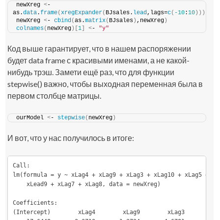
newXreg 
<
- 
as.
data
.
frame
(
xregExpander
(
BJsales.
lead
,lags=
c
(
-10
:
10
)))
newXreg 
<
- 
cbind
(
as.
matrix
(
BJsales
)
,newXreg
)
colnames
(
newXreg
)[
1
]
<
- 
"y"
Код выше гарантирует, что в нашем распоряжении
будет data frame с красивыми именами, а не какой-
нибудь трэш. Замети ещё раз, что для функции
stepwise()
важно, чтобы выходная переменная была в
первом столбце матрицы.
ourModel 
<
- 
stepwise
(
newXreg
)
И вот, что у нас получилось в итоге:
Call:

lm(formula = y ~ xLag4 + xLag9 + xLag3 + xLag10 + xLag5 + xLa
    xLead9 + xLag7 + xLag8, data = newXreg)

Coefficients:

(Intercept)        xLag4        xLag9        xLag3       xLa