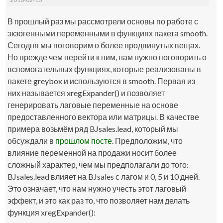
В прошлый раз мы рассмотрели основы по работе с
экзогенными переменными в функциях пакета
smooth
.
Сегодня мы поговорим о более продвинутых вещах.
Но прежде чем перейти к ним, нам нужно поговорить о
вспомогательных функциях, которые реализованы в
пакете
greybox
и используются в
smooth
. Первая из
них называется
xregExpander()
и позволяет
генерировать лаговые переменные на основе
предоставленного вектора или матрицы. В качестве
примера возьмём ряд
BJsales.lead
, который мы
обсуждали в
прошлом посте
. Предположим, что
влияние переменной на продажи носит более
сложный характер, чем мы предполагали до того:
BJsales.lead
влияет на
BJsales
с лагом и 0, 5 и 10 дней.
Это означает, что нам нужно учесть этот лаговый
эффект, и это как раз то, что позволяет нам делать
функция
xregExpander()
: