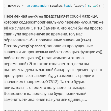
newXreg 
<
- 
xregExpander
(
BJsales.
lead
, lags=
c
(
-5
,
-10
))
Переменная
newXreg
представляет собой матрицу,
которая содержит оригинальную переменную, а так же
её же с лагами 5 и 10. Заметим, что, если бы мы просто
сдвинули переменную во времени, то у нас
образовались бы пропущенные значения (NAs).
Поэтому
xregExpander()
заполняет пропущенные
значения их прогнозами либо с помощью функции
es()
,
либо с помощью
iss()
(в зависимости от типа
переменной). Это так же означает, что, если вы
пытаетесь сделать лаговой бинарную переменную, то
пропущенные значения будут заменены средним
значением (например, 0.7812). Так что будьте
внимательны с тем, что получаете на выходе.
Возможно, в вашем случае будет правильней
заменить эти значения на нули или единицы...