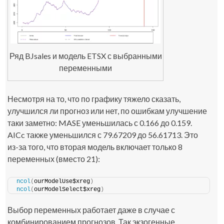
Ряд BJsales и модель ETSX с выбранными
переменными
Несмотря на то, что по графику тяжело сказать,
улучшился ли прогноз или нет, по ошибкам улучшение
таки заметно: MASE уменьшилась с 0.166 до 0.159.
AICc также уменьшился с 79.67209 до 56.61713. Это
из-за того, что вторая модель включает только 8
переменных (вместо 21):
ncol
(
ourModelUse$xreg
)
ncol
(
ourModelSelect$xreg
)
Выбор переменных работает даже в случае с
комбинированием прогнозов. Так экзогенные