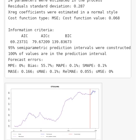
24 parameters were estimated in the process

Residuals standard deviation: 0.287

Xreg coefficients were estimated in a normal style

Cost function type: MSE; Cost function value: 0.068

Information criteria:

      AIC      AICc       BIC 

 69.23731  79.67209 139.83673 

95% semiparametric prediction intervals were constructed

100% of values are in the prediction interval

Forecast errors:

MPE: 0%; Bias: 55.7%; MAPE: 0.1%; SMAPE: 0.1%

MASE: 0.166; sMAE: 0.1%; RelMAE: 0.055; sMSE: 0%