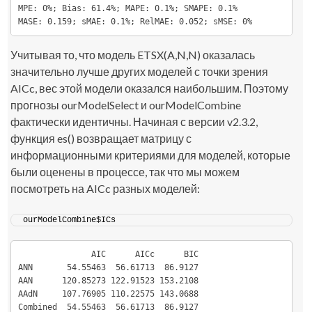
MPE: 0%; Bias: 61.4%; MAPE: 0.1%; SMAPE: 0.1%

MASE: 0.159; sMAE: 0.1%; RelMAE: 0.052; sMSE: 0%
Учитывая то, что модель ETSX(A,N,N) оказалась
значительно лучше других моделей с точки зрения
AICc, вес этой модели оказался наибольшим. Поэтому
прогнозы ourModelSelect и ourModelCombine
фактически идентичны. Начиная с версии v2.3.2,
функция
es()
возвращает матрицу с
информационными критериями для моделей, которые
были оценены в процессе, так что мы можем
посмотреть на AICc разных моделей:
ourModelCombine$ICs
               AIC      AICc      BIC

ANN       54.55463  56.61713  86.9127

AAN      120.85273 122.91523 153.2108

AAdN     107.76905 110.22575 143.0688

Combined  54.55463  56.61713  86.9127