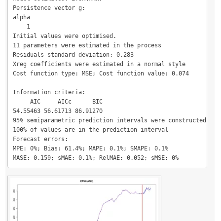
Persistence vector g:

alpha 

    1 

Initial values were optimised.

11 parameters were estimated in the process

Residuals standard deviation: 0.283

Xreg coefficients were estimated in a normal style

Cost function type: MSE; Cost function value: 0.074

Information criteria:

     AIC     AICc      BIC 

54.55463 56.61713 86.91270 

95% semiparametric prediction intervals were constructed

100% of values are in the prediction interval

Forecast errors:

MPE: 0%; Bias: 61.4%; MAPE: 0.1%; SMAPE: 0.1%

MASE: 0.159; sMAE: 0.1%; RelMAE: 0.052; sMSE: 0%