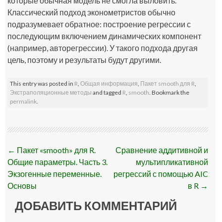
которые обычная модель не смогла выловить.
Классический подход эконометристов обычно
подразумевает обратное: построение регрессии с
последующим включением динамических компонент
(например, авторегрессии). У такого подхода другая
цель, поэтому и результаты будут другими.
This entry was posted in
R
,
Общая информация
,
Пакет smooth для R
,
Экстраполяционные методы
and tagged
R
,
smooth
. Bookmark the
permalink
.
Post
←
Пакет «smooth» для R.
Сравнение аддитивной и
navigation
Общие параметры. Часть 3.
мультипликативной
Экзогенные переменные.
регрессий с помощью AIC
Основы
в R
→
ДОБАВИТЬ КОММЕНТАРИЙ