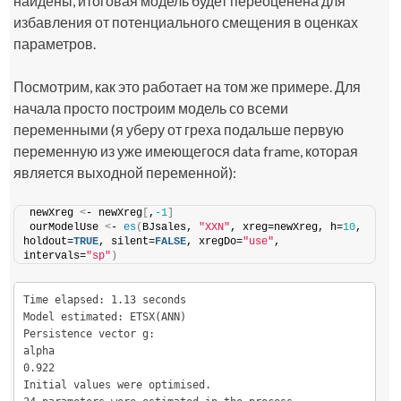
найдены, итоговая модель будет переоценена для
избавления от потенциального смещения в оценках
параметров.
Посмотрим, как это работает на том же примере. Для
начала просто построим модель со всеми
переменными (я уберу от греха подальше первую
переменную из уже имеющегося data frame, которая
является выходной переменной):
newXreg 
<
- newXreg
[
,
-1
]
ourModelUse 
<
- 
es
(
BJsales, 
"XXN"
, xreg=newXreg, h=
10
, 
holdout=
TRUE
, silent=
FALSE
, xregDo=
"use"
, 
intervals=
"sp"
)
Time elapsed: 1.13 seconds

Model estimated: ETSX(ANN)

Persistence vector g:

alpha 

0.922 

Initial values were optimised.
