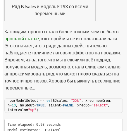
Ряд BJsales и модель ETSX со всеми
переменными
Как видим, прогноз стало более точным, чем он был в
прошлой статье
, в которой мы не использовали лаги.
Это означает, что в ряде данных действительно
наблюдается влияние лаговых эффектов на продажи.
Впрочем, из-за того, что мы включили всё подряд,
полученная модель, возможно, стала слишком сильно
аппроксимировать ряд, что может плохо сказаться на
точности прогнозов. Хорошо бы выкинуть все лишние
переменные...
ourModelSelect 
<
- 
es
(
BJsales, 
"XXN"
, xreg=newXreg, 
h=
10
, holdout=
TRUE
, silent=
FALSE
, xregDo=
"select"
, 
intervals=
"sp"
)
Time elapsed: 0.98 seconds

Model estimated: ETSX(ANN)
