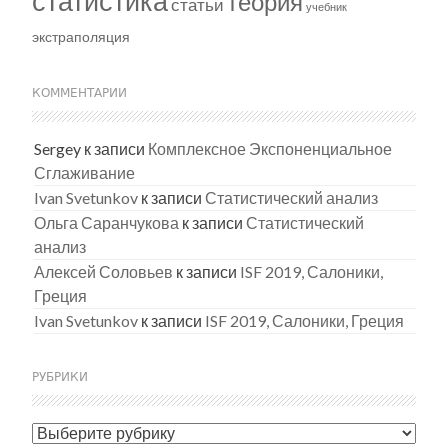
статистика
теория
статьи
учебник
экстраполяция
КОММЕНТАРИИ
Sergey
к записи
Комплексное Экспоненциальное
Сглаживание
Ivan Svetunkov
к записи
Статистический анализ
Ольга Саранчукова
к записи
Статистический
анализ
Алексей Соловьев
к записи
ISF 2019, Салоники,
Греция
Ivan Svetunkov
к записи
ISF 2019, Салоники, Греция
РУБРИКИ
Рубрики