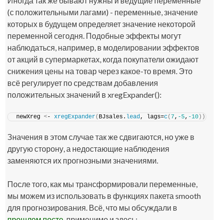
Иногда так же бывают нужны и ведущие переменные
(с положительными лагами) - переменные, значение
которых в будущем определяет значение некоторой
переменной сегодня. Подобные эффекты могут
наблюдаться, например, в моделировании эффектов
от акций в супермаркетах, когда покупатели ожидают
снижения цены на товар через какое-то время. Это
всё регулирует по средствам добавления
положительных значений в
xregExpander()
:
newXreg 
<
- 
xregExpander
(
BJsales.
lead
, lags=
c
(
7
,
-5
,
-10
))
Значения в этом случае так же сдвигаются, но уже в
другую сторону, а недостающие наблюдения
заменяются их прогнозными значениями.
После того, как мы трансформировали переменные,
мы можем из использовать в функциях пакета
smooth
для прогнозирования. Всё, что мы обсуждали в
прошлом посте
, применимо и здесь: