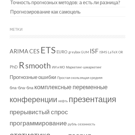
Точность прогнозных методов: а есть ли разница?
Прогнозирование как самоцель
МЕТКИ
ETS
ISF
ARIMA
CES
EURO
greybox
GUM
ISMS
LaTeX
OR
R
smooth
PhD
ИИ и МО
Маркетинг-шмаркетинг
Прогнозные ошибки
Простая скользящая средняя
комплексные переменные
бла-бла-бла
презентация
конференции
нефть
прерывистый спрос
программирование
рубль
сезонность