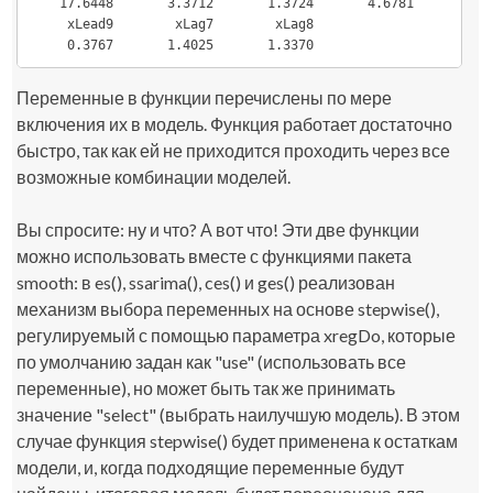
    17.6448       3.3712       1.3724       4.6781       1.5
     xLead9        xLag7        xLag8  

     0.3767       1.4025       1.3370
Переменные в функции перечислены по мере
включения их в модель. Функция работает достаточно
быстро, так как ей не приходится проходить через все
возможные комбинации моделей.
Вы спросите: ну и что? А вот что! Эти две функции
можно использовать вместе с функциями пакета
smooth
: в
es()
,
ssarima()
,
ces()
и
ges()
реализован
механизм выбора переменных на основе
stepwise()
,
регулируемый с помощью параметра
xregDo
, которые
по умолчанию задан как "use" (использовать все
переменные), но может быть так же принимать
значение "select" (выбрать наилучшую модель). В этом
случае функция
stepwise()
будет применена к остаткам
модели, и, когда подходящие переменные будут