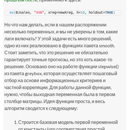
es
(
BJsales, 
"XXN"
, xreg=newXreg, h=
10
, holdout=
TRUE
)
Но что нам делать, если в нашем распоряжении
несколько переменных, и мы не уверены в том, какие
лаги включать? У этой задачи есть много решений,
одно из них реализовано в функциях пакета
smooth
.
Стоит заметить, что это решение не обязательно
гарантирует точные прогнозы, но это хоть какое-то
решение. Основано оно на работе функции
stepwise()
из пакета
greybox
, которая осуществляет пошаговый
отбор на основе информационных критериев и
частной корреляции. Для работы данной функции,
нужно, чтобы выходная переменная была в первом
столбце матрицы. Идея функции проста, и весь
алгоритм сводится к следующему:
Строится базовая модель первой переменной
от константы (что соответствует простой