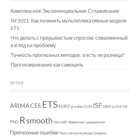
Комплексное Экспоненциальное Сглаживание
ISF2021: Как починить мультипликативные модели
ETS
Что делать с прерывистым спросом: современный
взгляд на проблему
Точность прогнозных методов: а есть ли разница?
Прогнозирование как самоцель
МЕТКИ
ETS
ISF
ARIMA
CES
EURO
greybox
GUM
ISMS
LaTeX
OR
R
smooth
PhD
ИИ и МО
Маркетинг-шмаркетинг
Прогнозные ошибки
Простая скользящая средняя