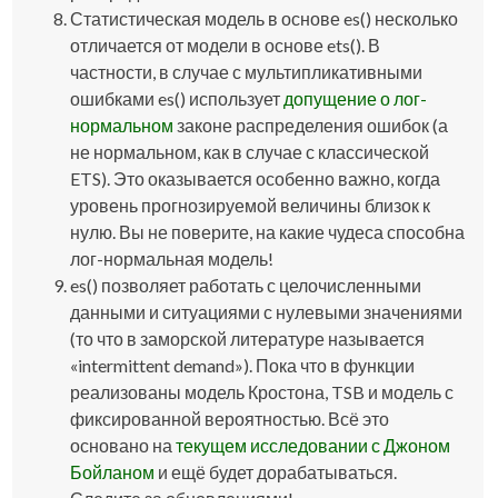
Статистическая модель в основе
es()
несколько
отличается от модели в основе
ets()
. В
частности, в случае с мультипликативными
ошибками
es()
использует
допущение о лог-
нормальном
законе распределения ошибок (а
не нормальном, как в случае с классической
ETS). Это оказывается особенно важно, когда
уровень прогнозируемой величины близок к
нулю. Вы не поверите, на какие чудеса способна
лог-нормальная модель!
es()
позволяет работать с целочисленными
данными и ситуациями с нулевыми значениями
(то что в заморской литературе называется
«intermittent demand»). Пока что в функции
реализованы модель Кростона, TSB и модель с
фиксированной вероятностью. Всё это
основано на
текущем исследовании с Джоном
Бойланом
и ещё будет дорабатываться.