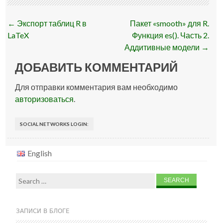
Post
←
Экспорт таблиц R в
Пакет «smooth» для R.
navigation
LaTeX
Функция es(). Часть 2.
Аддитивные модели
→
ДОБАВИТЬ КОММЕНТАРИЙ
Для отправки комментария вам необходимо
авторизоваться
.
SOCIAL NETWORKS LOGIN:
English
Search
for:
ЗАПИСИ В БЛОГЕ