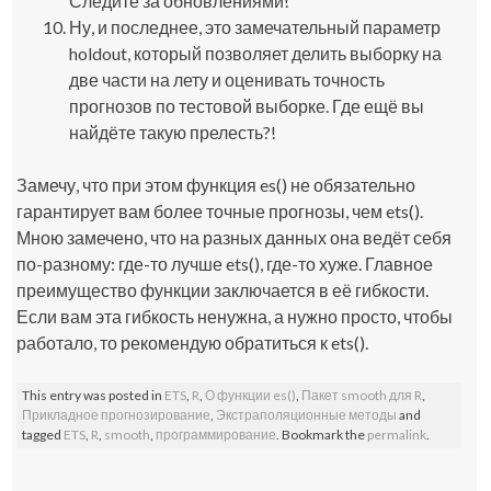
Следите за обновлениями!
Ну, и последнее, это замечательный параметр
holdout
, который позволяет делить выборку на
две части на лету и оценивать точность
прогнозов по тестовой выборке. Где ещё вы
найдёте такую прелесть?!
Замечу, что при этом функция
es()
не обязательно
гарантирует вам более точные прогнозы, чем
ets()
.
Мною замечено, что на разных данных она ведёт себя
по-разному: где-то лучше
ets()
, где-то хуже. Главное
преимущество функции заключается в её гибкости.
Если вам эта гибкость ненужна, а нужно просто, чтобы
работало, то рекомендую обратиться к
ets()
.
This entry was posted in
ETS
,
R
,
О функции es()
,
Пакет smooth для R
,
Прикладное прогнозирование
,
Экстраполяционные методы
and
tagged
ETS
,
R
,
smooth
,
программирование
. Bookmark the
permalink
.