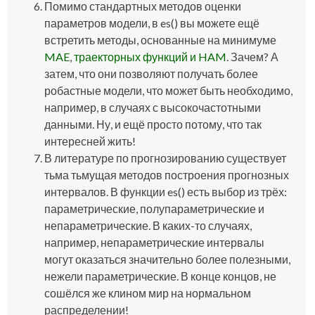
Помимо стандартных методов оценки
параметров модели, в
es()
вы можете ещё
встретить методы, основанные на минимуме
MAE
,
траекторных функций и HAM
. Зачем? А
затем, что они позволяют получать более
робастные модели, что может быть необходимо,
например, в случаях с высокочастотными
данными. Ну, и ещё просто потому, что так
интересней жить!
В литературе по прогнозированию существует
тьма тьмущая методов построения прогнозных
интервалов. В функции
es()
есть выбор из трёх:
параметрические, полупараметрические и
непараметрические. В каких-то случаях,
например, непараметрические интервалы
могут оказаться значительно более полезными,
нежели параметрические. В конце концов, не
сошёлся же клином мир на нормальном
распределении!