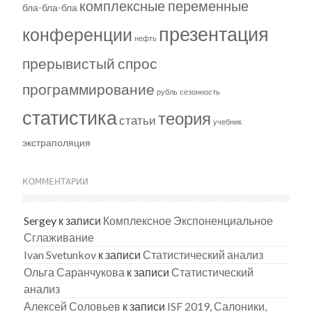
комплексные переменные
бла-бла-бла
презентация
конференции
нефть
прерывистый спрос
программирование
рубль
сезонность
статистика
теория
статьи
учебник
экстраполяция
КОММЕНТАРИИ
Sergey
к записи
Комплексное Экспоненциальное
Сглаживание
Ivan Svetunkov
к записи
Статистический анализ
Ольга Саранчукова
к записи
Статистический
анализ
Алексей Соловьев
к записи
ISF 2019, Салоники,