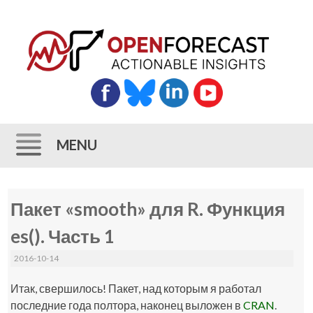
MENU
Skip
Пакет «smooth» для R. Функция
to
content
es(). Часть 1
2016-10-14
Итак, свершилось! Пакет, над которым я работал
последние года полтора, наконец выложен в
CRAN
.