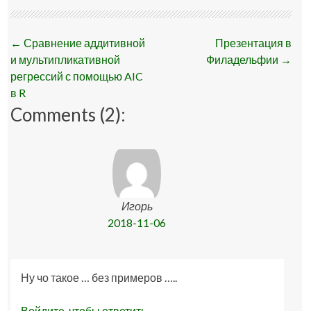
Post
←
Сравнение аддитивной
Презентация в
navigation
и мультипликативной
Филадельфии
→
регрессий с помощью AIC
в R
Comments (2):
Игорь
2018-11-06
Ну чо такое … без примеров …..
Войдите, чтобы ответить