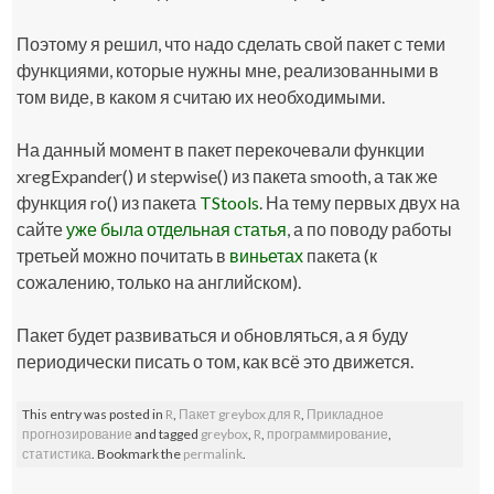
Поэтому я решил, что надо сделать свой пакет с теми
функциями, которые нужны мне, реализованными в
том виде, в каком я считаю их необходимыми.
На данный момент в пакет перекочевали функции
xregExpander()
и
stepwise()
из пакета
smooth
, а так же
функция
ro()
из пакета
TStools
. На тему первых двух на
сайте
уже была отдельная статья
, а по поводу работы
третьей можно почитать в
виньетах
пакета (к
сожалению, только на английском).
Пакет будет развиваться и обновляться, а я буду
периодически писать о том, как всё это движется.
This entry was posted in
R
,
Пакет greybox для R
,
Прикладное
прогнозирование
and tagged
greybox
,
R
,
программирование
,
статистика
. Bookmark the
permalink
.