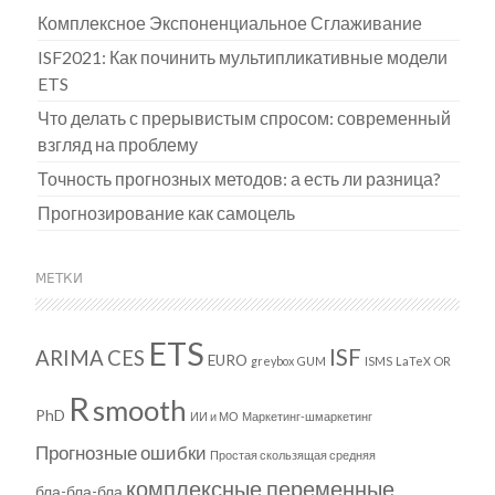
Комплексное Экспоненциальное Сглаживание
ISF2021: Как починить мультипликативные модели
ETS
Что делать с прерывистым спросом: современный
взгляд на проблему
Точность прогнозных методов: а есть ли разница?
Прогнозирование как самоцель
МЕТКИ
ETS
ISF
ARIMA
CES
EURO
greybox
GUM
ISMS
LaTeX
OR
R
smooth
PhD
ИИ и МО
Маркетинг-шмаркетинг
Прогнозные ошибки
Простая скользящая средняя
комплексные переменные
бла-бла-бла