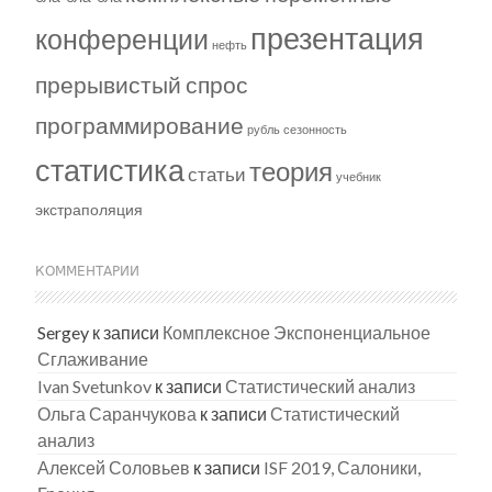
презентация
конференции
нефть
прерывистый спрос
программирование
рубль
сезонность
статистика
теория
статьи
учебник
экстраполяция
КОММЕНТАРИИ
Sergey
к записи
Комплексное Экспоненциальное
Сглаживание
Ivan Svetunkov
к записи
Статистический анализ
Ольга Саранчукова
к записи
Статистический
анализ
Алексей Соловьев
к записи
ISF 2019, Салоники,