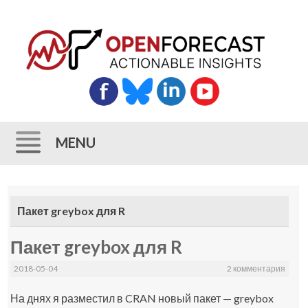
MENU
Skip
to
Пакет greybox для R
content
Пакет greybox для R
2018-05-04
2 комментария
На днях я разместил в CRAN новый пакет — greybox