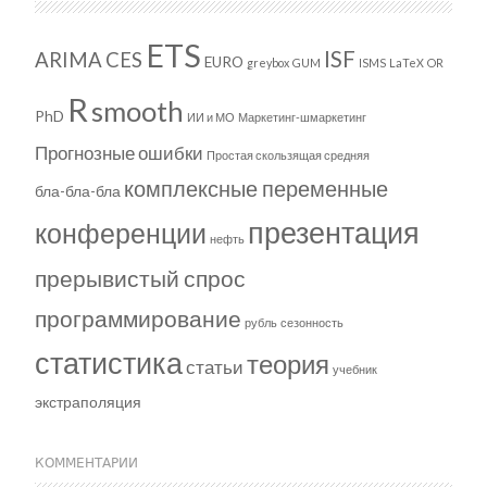
ETS
ISF
ARIMA
CES
EURO
greybox
GUM
ISMS
LaTeX
OR
R
smooth
PhD
ИИ и МО
Маркетинг-шмаркетинг
Прогнозные ошибки
Простая скользящая средняя
комплексные переменные
бла-бла-бла
презентация
конференции
нефть
прерывистый спрос
программирование
рубль
сезонность
статистика
теория
статьи
учебник
экстраполяция
КОММЕНТАРИИ